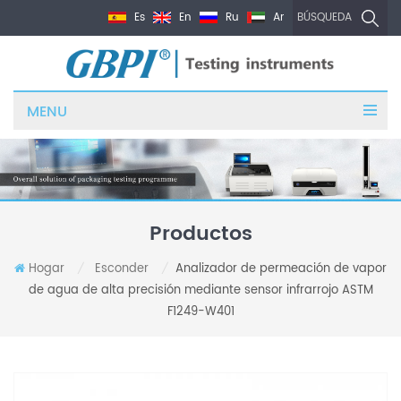
Es
En
Ru
Ar
BÚSQUEDA
MENU
Productos
Hogar
Esconder
Analizador de permeación de vapor
/
/
de agua de alta precisión mediante sensor infrarrojo ASTM
F1249-W401