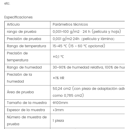
etc.
Especificaciones
Artículo
Parámetros técnicos
rango de prueba
0,001~100 g/m2 · 24 h (película y hoja)
Precisión de prueba
0,001 g/m2·24h（película y lámina）
Rango de temperatura
15~45 ℃ (15 ~ 60 ℃ opcional)
Precisión de
±0,1 ℃
temperatura
Rango de humedad
30~90% de humedad relativa, 100% de hume
Precisión de la
±1% HR
humedad
50,24 cm2 (con pieza de adaptación adici
Área de prueba
como 0,785 cm2)
Tamaño de la muestra
Φ100mm
Espesor de la muestra
≤3mm
Número de muestra de
1 pieza
prueba