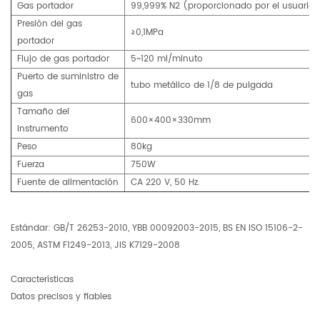
Gas portador
99,999% N2 (proporcionado por el usuario)
Presión del gas
≥0,1MPa
portador
Flujo de gas portador
5~120 ml/minuto
Puerto de suministro de
tubo metálico de 1/8 de pulgada
gas
Tamaño del
600×400×330mm
instrumento
Peso
80kg
Fuerza
750W
Fuente de alimentación
CA 220 V, 50 Hz.
Estándar: GB/T 26253-2010, YBB 00092003-2015, BS EN ISO 15106-2-
2005, ASTM F1249-2013, JIS K7129-2008
Características
Datos precisos y fiables