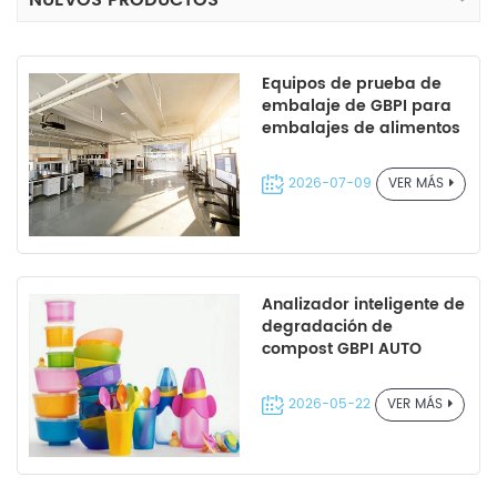
NUEVOS PRODUCTOS
Equipos de prueba de
embalaje de GBPI para
embalajes de alimentos
/ productos
farmacéuticos /
2026-07-09
VER MÁS
químicos de uso diario /
nueva energía | Servicio
personalizado
disponible
Analizador inteligente de
degradación de
compost GBPI AUTO
GBDA-180
2026-05-22
VER MÁS