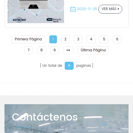
membranas de
separación
2025-11-28
VER MÁS
Primera Página
1
2
3
4
5
6
7
8
9
Última Página
Un total de
paginas
9
Contáctenos