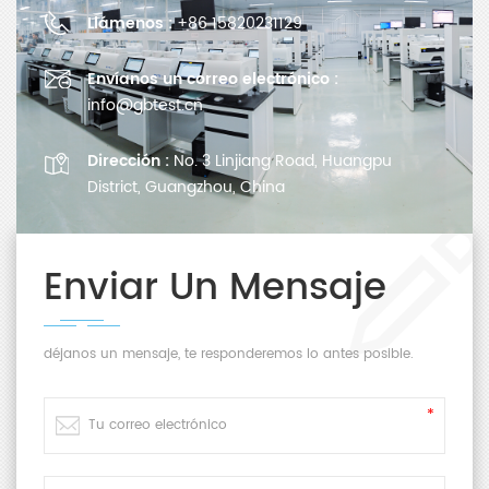
Llámenos :
+86 15820231129
Envíanos un correo electrónico :
info@gbtest.cn
Dirección :
No. 3 Linjiang Road, Huangpu
District, Guangzhou, China
Enviar Un Mensaje
déjanos un mensaje, te responderemos lo antes posible.