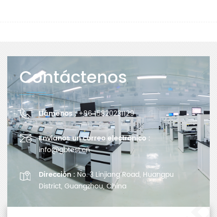
Contáctenos
Llámenos :
+86 15820231129
Envíanos un correo electrónico :
info@gbtest.cn
Dirección :
No. 3 Linjiang Road, Huangpu
District, Guangzhou, China