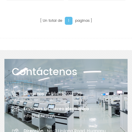
degradación de compost
Un total de
paginas
1
Contáctenos
Llámenos :
+86 15820231129
Envíanos un correo electrónico :
info@gbtest.cn
Dirección :
No. 3 Linjiang Road, Huangpu