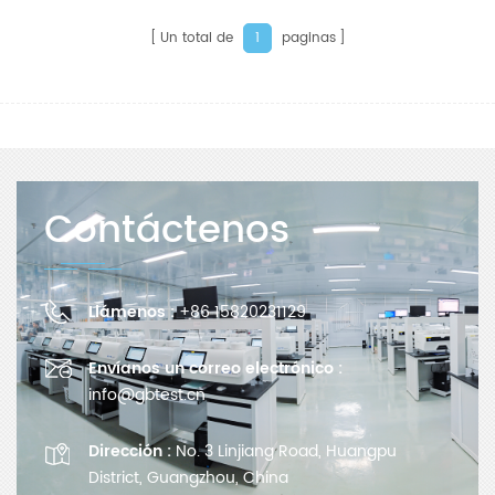
Un total de
paginas
1
Contáctenos
Llámenos :
+86 15820231129
Envíanos un correo electrónico :
info@gbtest.cn
Dirección :
No. 3 Linjiang Road, Huangpu
District, Guangzhou, China