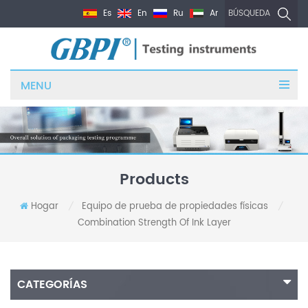
Es
En
Ru
Ar
BÚSQUEDA
MENU
Products
Hogar
Equipo de prueba de propiedades físicas
/
/
Combination Strength Of Ink Layer
CATEGORÍAS