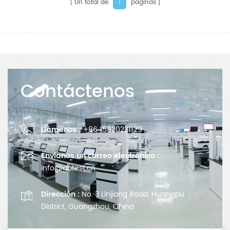
Un total de
paginas
1
Contáctenos
Llámenos :
+86 15820231129
Envíanos un correo electrónico :
info@gbtest.cn
Dirección :
No. 3 Linjiang Road, Huangpu
District, Guangzhou, China