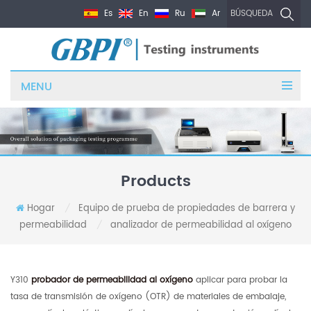
Es
En
Ru
Ar
BÚSQUEDA
MENU
Products
Hogar
Equipo de prueba de propiedades de barrera y
/
permeabilidad
analizador de permeabilidad al oxígeno
/
Y310
probador de permeabilidad al oxígeno
aplicar para probar la
tasa de transmisión de oxígeno (OTR) de materiales de embalaje,