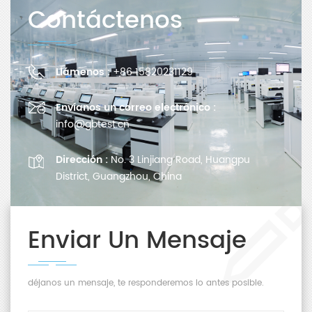
Contáctenos
Llámenos :
+86 15820231129
Envíanos un correo electrónico :
info@gbtest.cn
Dirección :
No. 3 Linjiang Road, Huangpu
District, Guangzhou, China
Enviar Un Mensaje
déjanos un mensaje, te responderemos lo antes posible.