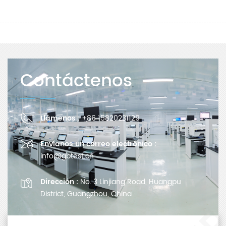
Contáctenos
Llámenos :
+86 15820231129
Envíanos un correo electrónico :
info@gbtest.cn
Dirección :
No. 3 Linjiang Road, Huangpu
District, Guangzhou, China