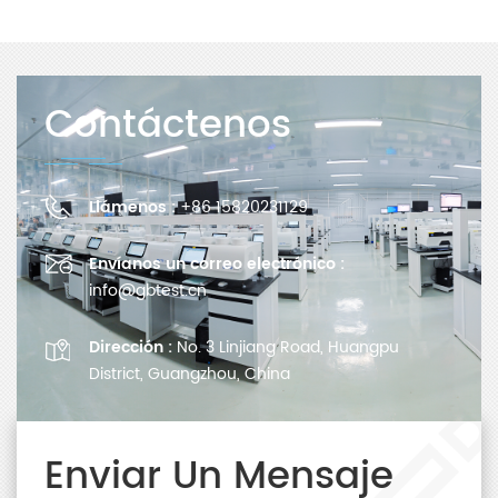
Contáctenos
Llámenos :
+86 15820231129
Envíanos un correo electrónico :
info@gbtest.cn
Dirección :
No. 3 Linjiang Road, Huangpu
District, Guangzhou, China
Enviar Un Mensaje