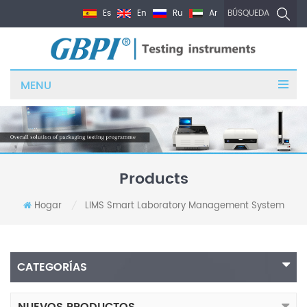
Es
En
Ru
Ar
BÚSQUEDA
MENU
Products
Hogar
LIMS Smart Laboratory Management System
/
CATEGORÍAS