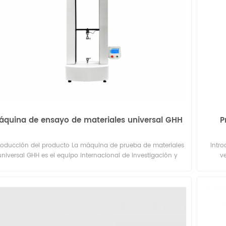
asta 92 HRA. Tamaño de muestra preciso, sin daños, bordes
sos y sin rebabas. Tensado por resorte para una fácil fijación
 la muestra y un corte suave de la muestra. La capacidad de
cortar hasta 12 muestras en una sola pasada permite una
oducción eficiente de grandes lotes de muestras. Protección
seguridad, la capa exterior de la hoja está recubierta con un
pón de aricota para que la hoja no entre en contacto directo
on ella. Se pueden pedir diferentes anchos de muestra para
daptarse a los requisitos de cada cliente. Especificaciones
rtículo Especificaciones Tamaño de corte 15 mm×210 mm (
ncho opcional ) Número de muestras 12 piezas ( una sola
capa ) Espesor de la muestra ≤ 2 00 micras Tamaño del
áquina de ensayo de materiales universal GHH
P
producto 250 mm×350 mm×248 mm Peso 11 kilos
troducción del producto La máquina de prueba de materiales
Intr
universal GHH es el equipo internacional de investigación y
ve
sarrollo de Guangzhou basado en GB, JIS, ASTM, DIN y otros
te
estándares y la demanda del mercado para mejorar las
termos
propiedades mecánicas de la nueva máquina de prueba,
sella
adecuada para todo tipo de materiales metálicos y no
verti
metálicos. , prueba de pelado, termosellado, desgarro,
compue
perforación, compresión, flexión y corte, y luego calcula los
de mue