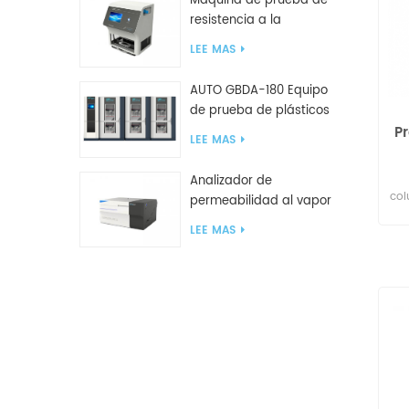
Máquina de prueba de
g
resistencia a la
tr
compresión GBN200G
LEE MAS
para bolsas de plástico
m
mu
AUTO GBDA-180 Equipo
de
de prueba de plásticos
pre
para degradación de
Pr
in
LEE MAS
compost
se
Analizador de
col
permeabilidad al vapor
de agua W812 (método
LEE MAS
de copa) Equipo de
prueba WVTR para
sup
embalaje
pr
l
c