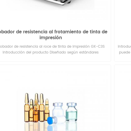
obador de resistencia al frotamiento de tinta de
impresión
robador de resistencia al roce de tinta de impresión GX-C3S
Introdu
Introducción del producto Diseñado según estándares
puede 
internacionales, este analizador detecta la resistencia a la
del
asión de las capas de tinta de impresión y los recubrimientos
pre
uperficiales. Evalúa con precisión la resistencia al roce de la
prod
resión, la adherencia de la tinta y la dureza del recubrimiento
cáp
para facilitar el control de calidad y la optimización de los
comida 
eriales. Principio de prueba Frota las muestras impresas con
térmico
papel offset limpio bajo una carga fija. Tras ciclos de
permi
frotamiento preestablecidos, comprueba la densidad de la
sellado
muestra y compárala con el valor inicial para calcular la
la p
esistencia a la abrasión de la tinta. Normas aplicables ASTM
sobr
264, TAPPI T830 Parámetros técnicos Artículo Especificación
sella
Carga de fricción 8,9 N (2 lb); 17,8 N (4 lb) Velocidad de
solo cli
tamiento 10-200 cpm Bloque de fricción 1 (8,9 N) 910 g ± 10 g
En mo