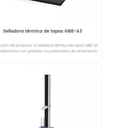
Selladora térmica de tapas GBB-A3
cción del producto La selladora térmica de tapas GBB-A3
determinar con precisión los parámetros de rendimiento
 sellado térmico (como la temperatura, el tiempo y la
sión) para tapas utilizadas en envases de alimentos y
uctos farmacéuticos, como envases de gelatina, yogur,
sulas de café, cubos de fideos instantáneos, cajas de
y blísteres médicos. Dado que el rendimiento del sellado
 varía según el material, la medición de estos parámetros
te determinar con precisión las condiciones óptimas de
. Principio de prueba Instale los accesorios adecuados en
lataforma inferior del instrumento y coloque la muestra
e ellos. Ajuste la temperatura, el tiempo y la presión de
do térmico deseados; luego, inicie el instrumento con un
c; el accesorio superior descenderá para sellar la muestra.
do manual, al presionar el pedal una vez, se activa la