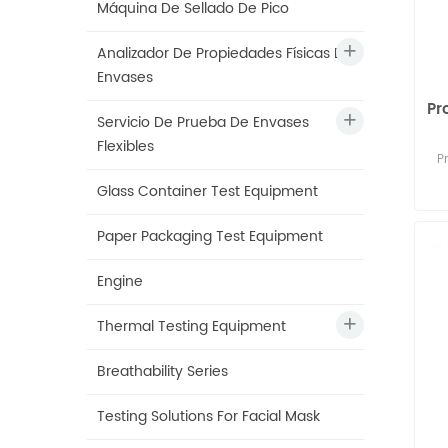
Máquina De Sellado De Pico
Analizador De Propiedades Físicas De
Envases
Pr
Servicio De Prueba De Envases
Flexibles
P
Glass Container Test Equipment
abr
Paper Packaging Test Equipment
s
imp
Engine
mat
Thermal Testing Equipment
Breathability Series
r
D5
Testing Solutions For Facial Mask
fro