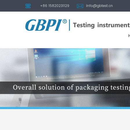
+86 15820231129
info@gbtest.cn