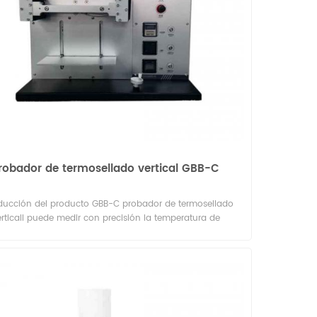
robador de termosellado vertical GBB-C
oducción del producto GBB-C probador de termosellado
rticall puede medir con precisión la temperatura de
rmosellado, el tiempo de termosellado, la presión de
ellado, y otros hcoma los parámetros de rendimiento de
do de bolsas verticales de embalaje de plástico, bolsas
cales compuestas de papel y plástico y bolsas verticales
stas de metal (cajas). El rendimiento del termosellado
stras de diferentes materiales es diferente. Y las mejores