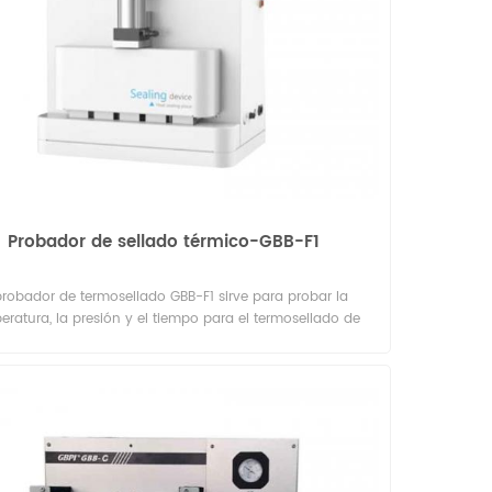
de alimentación CA 220 V 50 Hz
as, y es un equipo de prueba indispensable en el proceso
de producción.
Probador de sellado térmico-GBB-F1
probador de termosellado GBB-F1 sirve para probar la
eratura, la presión y el tiempo para el termosellado de
os materiales de película. Se aplica a organizaciones de
inspección de calidad, instituciones de control de
amentos, institutos de investigación, envases, películas
adas, empresas de alimentos, empresas farmacéuticas,
industrias de cuidado personal, etc.