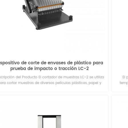
botell
ispositivo de corte de envases de plástico para
prueba de impacto o tracción LC-2
cripción del Producto El cortador de muestras LC-2 se utiliza
El 
ara cortar muestras de diversas películas plásticas, papel y
temp
ros materiales antes de las pruebas de estiramiento, pelado y
divers
rmosellado. Es fácil y eficiente de operar y puede cortar con
precisión muestras de los tamaños estándar requeridos.
medic
Características _ Cumple con los requisitos de toma de
delg
uestras para especímenes tipo 2 de la norma GB/T 1040.3.
Utiliza cuchillas especiales finamente molidas de acero de
ngsteno importado, afiladas y duraderas, con una dureza de