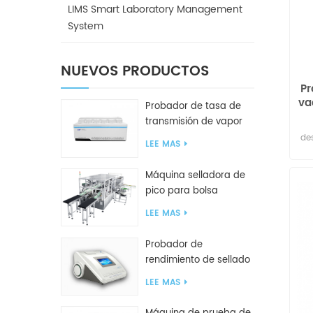
B
LIMS Smart Laboratory Management
mov
System
Ca
×
NUEVOS PRODUCTOS
Car
Pr
va
pa
Probador de tasa de
transmisión de vapor
de agua W416 2.0
de
LEE MAS
GB
en
vac
Máquina selladora de
ex
pico para bolsa
com
i
inclinada GF2600-X
p
LEE MAS
Probador de
P
rendimiento de sellado
p
um
inteligente GBPI
pru
LEE MAS
in
cá
aca