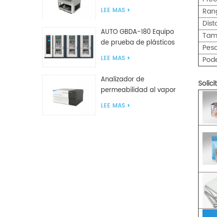
compresión GBN200G
Ran
LEE MAS
para bolsas de plástico
Dist
AUTO GBDA-180 Equipo
Tam
de prueba de plásticos
Pes
para degradación de
LEE MAS
Pod
compost
Analizador de
Solici
permeabilidad al vapor
de agua W812 (método
LEE MAS
de copa) Equipo de
prueba WVTR para
embalaje