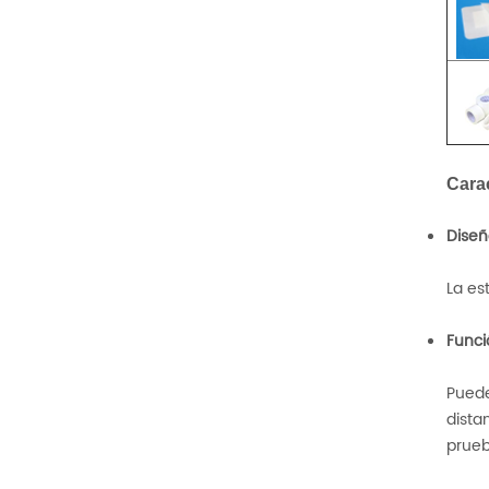
Carac
Diseñ
La es
Funci
Puede
dista
prueb