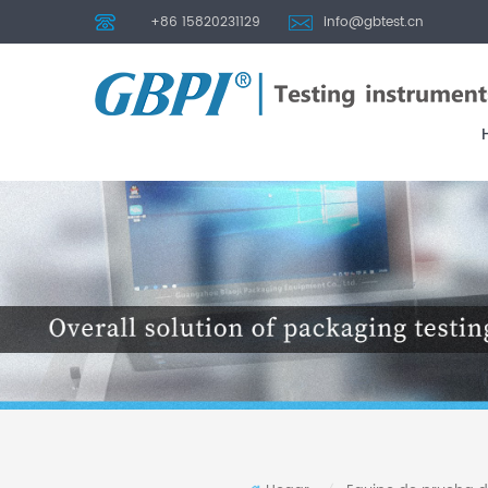
+86 15820231129
info@gbtest.cn