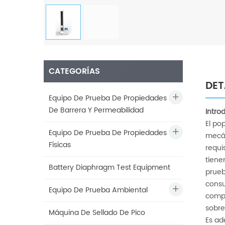
CATEGORÍAS
DET
Equipo De Prueba De Propiedades
De Barrera Y Permeabilidad
Intro
El po
Equipo De Prueba De Propiedades
mecán
Físicas
requi
tiene
Battery Diaphragm Test Equipment
prueb
consu
Equipo De Prueba Ambiental
compl
sobre
Máquina De Sellado De Pico
Es ad