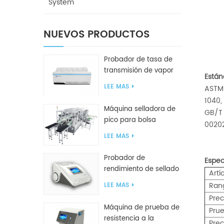
System
NUEVOS PRODUCTOS
Probador de tasa de
transmisión de vapor
Están
de agua W416 2.0
LEE MAS
ASTM 
1040,
Máquina selladora de
GB/T 
pico para bolsa
0020
inclinada GF2600-X
LEE MAS
Probador de
Espec
rendimiento de sellado
Artí
inteligente GBPI
Ran
LEE MAS
Prec
Máquina de prueba de
Prue
resistencia a la
Prec