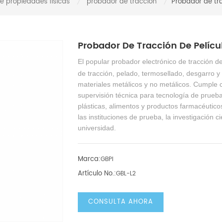
e propiedades físicas
probador de tracción
Probador de tra
/
/
Probador De Tracción De Pelícu
El popular probador electrónico de tracción 
de tracción, pelado, termosellado, desgarro 
materiales metálicos y no metálicos. Cumple c
supervisión técnica para tecnología de prueba
plásticas, alimentos y productos farmacéuticos
las instituciones de prueba, la investigación 
universidad.
Marca:
GBPI
Artículo No.:
GBL-L2
CONSULTA AHORA