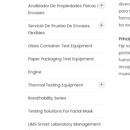
diver
Analizador De Propiedades Físicas De
para 
Envases
farma
los e
Servicio De Prueba De Envases
Flexibles
Princ
Glass Container Test Equipment
Fije 
porta
Paper Packaging Test Equipment
fuerz
recop
Engine
muest
Thermal Testing Equipment
Breathability Series
Testing Solutions For Facial Mask
LIMS Smart Laboratory Management