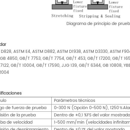
Diagrama de principio de prueb
dar
D828, ASTM E4, ASTM D882, ASTM D1938, ASTM D3330, ASTM F904, 
 GB 4850, GB/T 7753, GB/T 7754, GB/T 453, GB/T 17200, GB/T 1657
7122, GB/T 10004, GB/T 17590, JJG 139, GB/T 6344, GB 10808, YB
2004
ificaciones
culo
Parámetros técnicos
go de fuerza de prueba
0~300 N (Opción 0~500 N), 1250％Al
isión de la prueba
Dentro de ±0,1 %FS del valor mostrado
ba de velocidad
1~500 mm/min (velocidades infinitam
isión de desplazamiento
Dentro de ±0,1% del valor mostrado