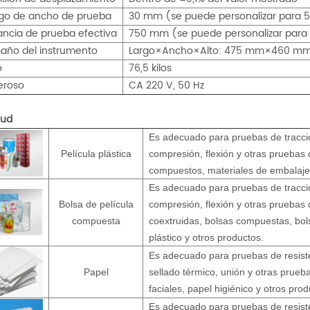
go de ancho de prueba
30 mm (se puede personalizar para
ancia de prueba efectiva
750 mm (se puede personalizar par
año del instrumento
Largo×Ancho×Alto: 475 mm×460 m
o
76,5 kilos
eroso
CA 220 V, 50 Hz
tud
Es adecuado para pruebas de tracció
Película plástica
compresión, flexión y otras pruebas 
compuestos, materiales de embalaje f
Es adecuado para pruebas de tracció
Bolsa de película
compresión, flexión y otras pruebas 
compuesta
coextruidas, bolsas compuestas, bol
plástico y otros productos.
Es adecuado para pruebas de resiste
Papel
sellado térmico, unión y otras prueb
faciales, papel higiénico y otros prod
Es adecuado para pruebas de resiste