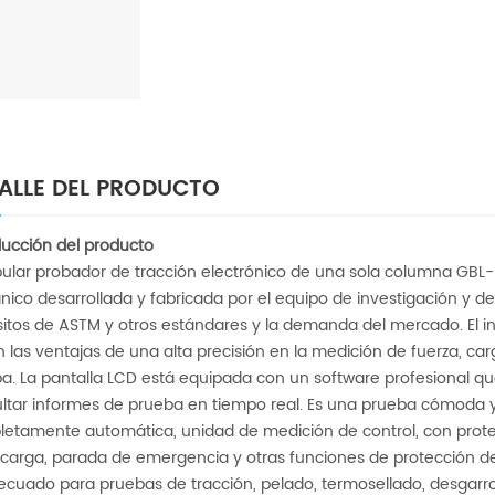
ALLE DEL PRODUCTO
ducción del producto
pular probador de tracción electrónico de una sola columna GB
ico desarrollada y fabricada por el equipo de investigación y de
sitos de ASTM y otros estándares y la demanda del mercado. El i
n las ventajas de una alta precisión en la medición de fuerza, car
a. La pantalla LCD está equipada con un software profesional q
ltar informes de prueba en tiempo real. Es una prueba cómoda y 
etamente automática, unidad de medición de control, con protec
carga, parada de emergencia y otras funciones de protección d
ecuado para pruebas de tracción, pelado, termosellado, desgar