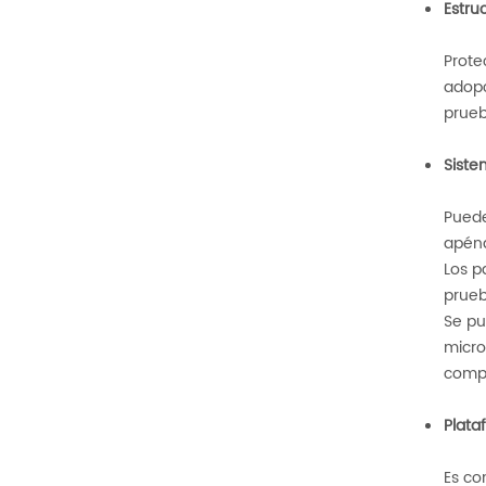
Estru
Prote
adopc
prueb
Siste
Puede
apénd
Los p
prueb
Se pu
micro
compu
Plata
Es co