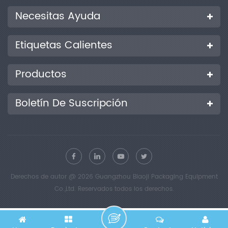
de límite, protección contra sobrecarga y parada de
Necesitas Ayuda
emergencia. Este equipo de ensayo se utiliza para pruebas de
tracción, pelado, termosellado, desgarro, perforación y otras
propiedades mecánicas de materiales metálicos y no
Etiquetas Calientes
metálicos. Cumple con los requisitos técnicos de los
organismos nacionales de supervisión y se aplica
ampliamente en el control de calidad de películas plásticas,
Productos
alimentos y productos farmacéuticos, así como en la
investigación científica y los experimentos docentes de
instituciones de ensayo y centros educativos. 测试原理 浅金银渐
Boletín De Suscripción
变卡片 + 配图 Principio de prueba Sujete la muestra preparada
entre dos abrazaderas. Ponga en marcha el instrumento para
que las dos abrazaderas se muevan de forma relativa. El
sensor de fuerza de la abrazadera móvil registra las
variaciones de fuerza durante la prueba, y el sensor de
desplazamiento integrado registra dichas variaciones.
Finalmente, se calculan los indicadores mecánicos de la
Derechos de autor @ 2026 Guangzhou Biaoji Packaging Equipment
muestra, tales como la resistencia a la tracción, la resistencia
Co.,Ltd. Reservados todos los derechos.
al despegue, el rendimiento del sellado térmico y la resistencia
al desgarro. 执行标准 浅金银渐变卡fotos Normas de
cumplimiento GB 8808, GB 13022, GB/T 1040, GB 4850, GB/T
7753, GB/T 7754, GB/T 453, GB/T 17200, GB/T 16578.1, QB/T 1130,