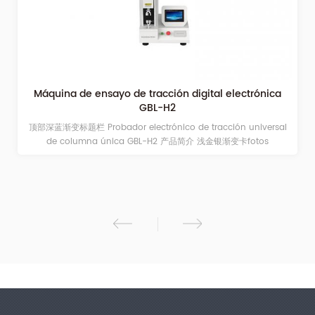
Máquina de ensayo de tracción digital electrónica
GBL-H2
顶部深蓝渐变标题栏 Probador electrónico de tracción universal
de columna única GBL-H2 产品简介 浅金银渐变卡fotos
Introducción del producto Desarrollado por el equipo de I+D de
Guangzhou Biaoji Packaging Equipment Co., Ltd., el
dinamómetro electrónico universal de columna única GBL-H2
cumple con las normas GB, ASTM y otras normas relevantes,
así como con las exigencias del mercado. Equipado con
sensores de alta precisión, ofrece una gran exactitud en la
medición de fuerza, una carga estable y una larga vida útil. La
pantalla LCD con software profesional muestra las curvas y los
datos de la prueba en tiempo real, y permite consultar los
informes de prueba para facilitar su uso. Con una unidad de
control totalmente automática, cuenta con funciones de
protección de seguridad completas, que incluyen protección