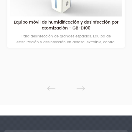
Equipo móvil de humidificación y desinfección por
atomización - GB-D100
Para desinfección de grandes espacios. Equipo de
esterilización y desinfección en aerosol extraíble, control
manual y automático, sincronización y pulverización
cuantitativa, volumen de pulverización ajustable Adecuado
para hospitales, campus, estaciones, aeropuertos y otros
lugares públicos grandes. Bajo la acción del aire comprimido,
la solución medicinal sale de la boquilla para formar iones de
aerosol de 2 a 10 μm, que se integran rápida y completamente
en el aire ambiente; mata los microorganismos patógenos en
el aire y realiza una gama completa de desinfección del
espacio ambiental sin espacios muertos. Ambiente estéril. Los
objetos esterilizados no formarán condensación de rocío ni
gotas.