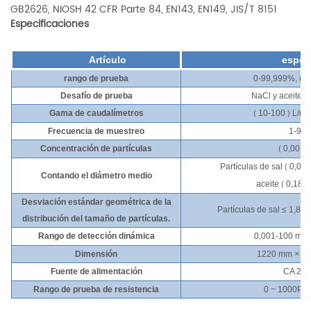
GB2626, NIOSH 42 CFR Parte 84, EN143, EN149, JIS/T 8151
Especificaciones
Artículo
espec
rango de prueba
0-99,999%, (R
Desafío de prueba
NaCl y aceite d
Gama de caudalímetros
10-100
L/mi
(
)
Frecuencia de muestreo
1-999
Concentración de partículas
0,001-
(
Partículas de sal
0,07
(
Contando el diámetro medio
aceite
0,185
(
Desviación estándar geométrica de la
Partículas de sal
≤
1,86
distribución del tamaño de partículas.
Rango de detección dinámica
0,001-100
mg
Dimensión
1220 mm
×
6
Fuente de alimentación
CA 22
Rango de prueba de resistencia
0
~
1000Pa, 