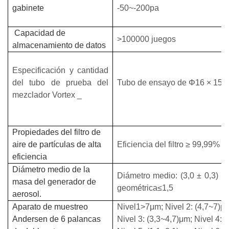
gabinete
-50~-200pa
Capacidad
de
>100000 juegos
almacenamiento
de datos
Especificación
y
cantidad
del
tubo
de
prueba
del
Tubo de ensayo
de Φ16 × 15
mezclador
Vortex
_
Propiedades del filtro de
aire de partículas de alta
Eficiencia del filtro
≥
99,99%
pa
eficiencia
Diámetro medio de la
Diámetro medio: (3,0 ± 0,3) μ
masa del generador de
geométrica≤1,5
aerosol.
Aparato de muestreo
Nivel1>7μm; Nivel 2: (4,7~7)μ
Andersen de 6 palancas
Nivel 3: (3,3~4,7)μm; Nivel 4: 