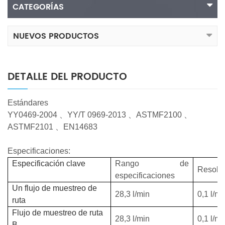
CATEGORÍAS
NUEVOS PRODUCTOS
DETALLE DEL PRODUCTO
Estándares
YY0469-2004
、
YY/T 0969-2013
、
ASTMF2100
、
ASTMF2101
、
EN14683
Especificaciones:
Especificación clave
Rango de
Resolu
especificaciones
Un flujo de muestreo de
28,3 l/min
0,1 l/mi
ruta
Flujo de muestreo de ruta
28,3 l/min
0,1 l/mi
B