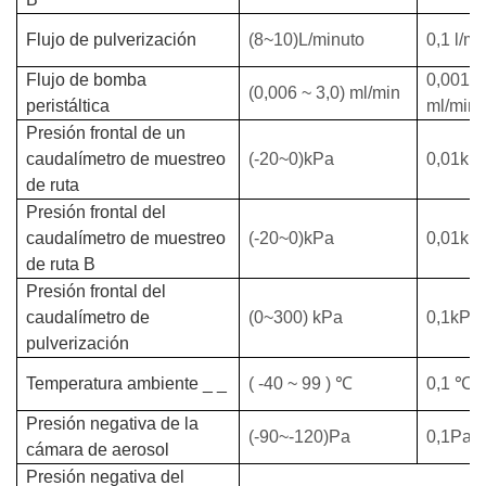
Flujo de pulverización
(8~10)L/minuto
0,1 l/mi
Flujo de bomba
0,001
(0,006 ~ 3,0) ml/min
peristáltica
ml/minu
Presión frontal de un
caudalímetro de muestreo
(-20~0)kPa
0,01kP
de ruta
Presión frontal del
caudalímetro de muestreo
(-20~0)kPa
0,01kP
de ruta B
Presión frontal del
caudalímetro de
(0~300) kPa
0,1kPa
pulverización
Temperatura
ambiente
_
_
(
-40
~
99
) ℃
0,1
℃
Presión negativa de la
(-90~-120)Pa
0,1Pa
cámara de aerosol
Presión negativa del