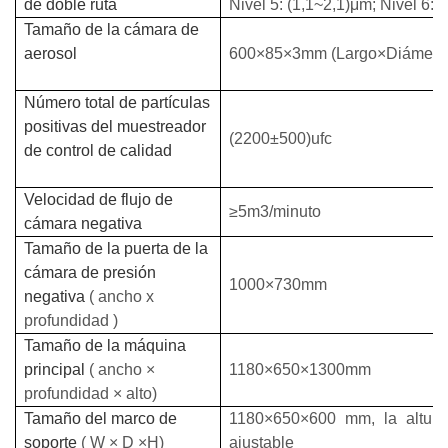
de doble ruta
Nivel 5: (1,1~2,1)μm; Nivel 6: 
Tamaño de
la cámara de
aerosol
600×85×3mm (Largo×Diámetr
Número total de partículas
positivas del muestreador
(2200±500)ufc
de control de calidad
Velocidad de flujo de
≥5m3/minuto
cámara negativa
Tamaño de la puerta de la
cámara de presión
1000×730mm
negativa
(
ancho
x
profundidad
)
Tamaño de la máquina
principal
(
ancho
×
1180×650×1300mm
profundidad
× alto)
Tamaño del marco de
1180×650×600 mm, la altur
soporte
(
W
×
D
×H)
ajustable