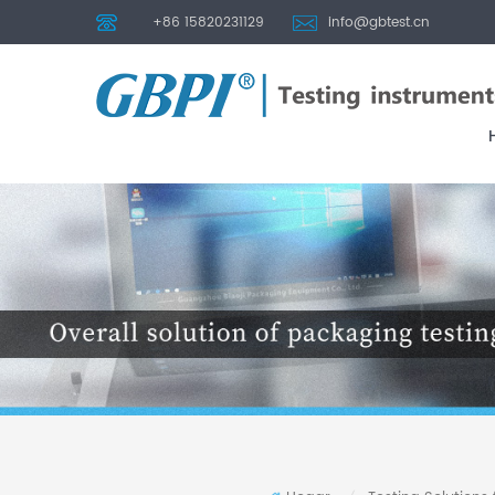
+86 15820231129
info@gbtest.cn