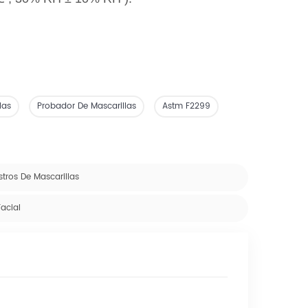
las
Probador De Mascarillas
Astm F2299
tros De Mascarillas
Facial