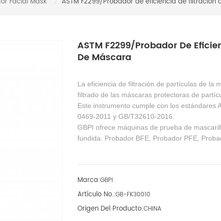
for Facial Mask
ASTM F2299/Probador de eficiencia de filtración
/
ASTM F2299/Probador De Eficienc
De Máscara
La eficiencia de filtración de partículas de la m
filtrado de las máscaras protectoras de partíc
Este instrumento cumple con los estándare
0469-2011 y GB/T32610-2016.
GBPI ofrece máquinas de prueba de mascarilla
fundida. Probador BFE, Probador PFE, Probad
Marca:
GBPI
Artículo No.:
GB-FK30010
Origen Del Producto:
CHINA