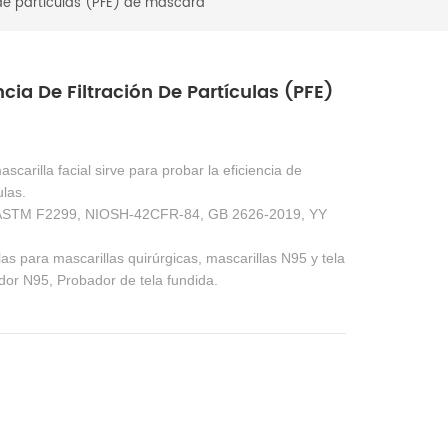
 de partículas (PFE) de máscara
ia De Filtración De Partículas (PFE)
ascarilla facial sirve para probar la eficiencia de
ulas.
s ASTM F2299, NIOSH-42CFR-84, GB 2626-2019, YY
s para mascarillas quirúrgicas, mascarillas N95 y tela
or N95, Probador de tela fundida.