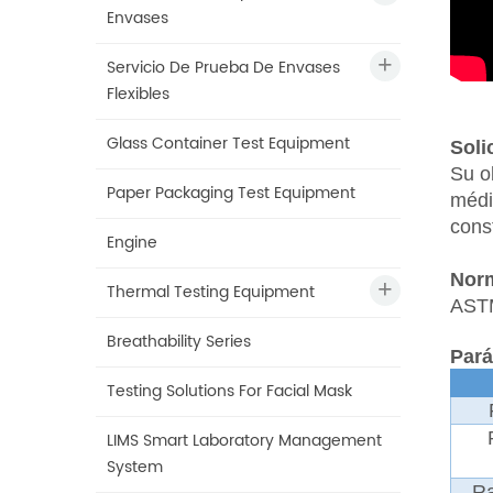
Envases
Servicio De Prueba De Envases
Flexibles
Glass Container Test Equipment
Soli
Su o
Paper Packaging Test Equipment
médi
cons
Engine
Nor
Thermal Testing Equipment
AST
Breathability Series
Pará
Testing Solutions For Facial Mask
LIMS Smart Laboratory Management
System
Ra