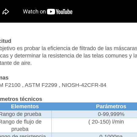
citud
bjetivo es probar la eficiencia de filtrado de las máscar
cas y determinar la resistencia de las telas comunes y l
tante de aire.
mas
M F2100
,
ASTM F2299
,
NIOSH-42CFR-84
metros técnicos
Elementos
Parámetros
Rango de prueba
0-99,999%
Rango de flujo de
(
20-150) l/min
prueba
ngo de resistencia
0-1000pa