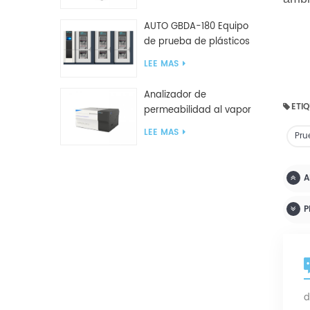
para bolsas de plástico
AUTO GBDA-180 Equipo
de prueba de plásticos
para degradación de
LEE MAS
compost
Analizador de
ETIQ
permeabilidad al vapor
de agua W812 (método
LEE MAS
Pru
de copa) Equipo de
prueba WVTR para
embalaje
A
P
d