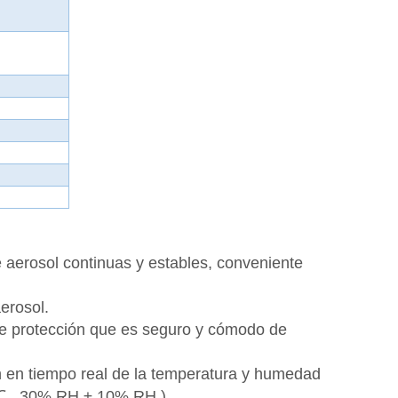
e aerosol continuas y estables, conveniente
erosol.
de protección que es seguro y cómodo de
n en tiempo real de la temperatura y humedad
℃
,
30% RH ± 10% RH
).