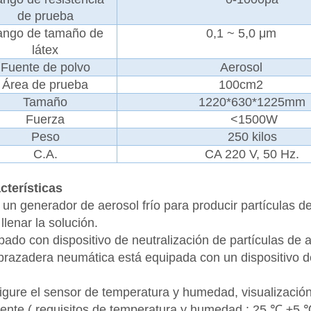
de prueba
ngo de tamaño de
0,1 ~ 5,0 μm
látex
Fuente de polvo
Aerosol
Área de prueba
100cm2
Tamaño
1220*630*1225mm
Fuerza
<1500W
Peso
250 kilos
C.A.
CA 220 V, 50 Hz.
cterísticas
 un generador de aerosol frío para producir partículas d
llenar la solución.
pado con dispositivo de neutralización de partículas de a
brazadera neumática está equipada con un dispositivo 
igure el sensor de temperatura y humedad, visualizació
iente
(
requisitos de temperatura y humedad
:
25
℃
±5