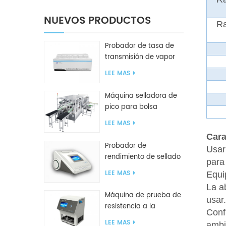
NUEVOS PRODUCTOS
Ra
Probador de tasa de
transmisión de vapor
de agua W416 2.0
LEE MAS
Máquina selladora de
pico para bolsa
inclinada GF2600-X
LEE MAS
Cara
Probador de
Usar
rendimiento de sellado
para 
inteligente GBPI
LEE MAS
Equi
La a
Máquina de prueba de
usar.
resistencia a la
Conf
compresión GBN200G
LEE MAS
amb