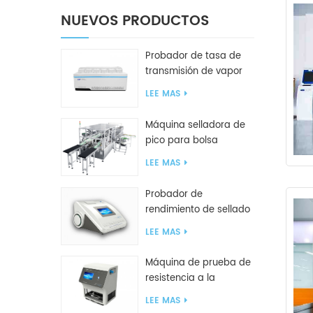
NUEVOS PRODUCTOS
Probador de tasa de
transmisión de vapor
de agua W416 2.0
LEE MAS
Máquina selladora de
pico para bolsa
inclinada GF2600-X
LEE MAS
Probador de
rendimiento de sellado
inteligente GBPI
LEE MAS
Máquina de prueba de
resistencia a la
compresión GBN200G
LEE MAS
para bolsas de plástico