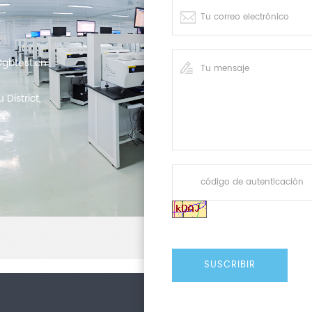
embalaje. En la discusión de
fortaleza del cuerpo docente,
investigación avanzada y los 
de Embalaje de la Universida
gbtest.cn
para fortalecer la comunicaci
de cultivar talentos integral
combinando la innovación de 
District,
industria. Posteriormente, a
tendencias de desarrollo de l
empresas y la formación prá
firmaron in situ un acuerdo d