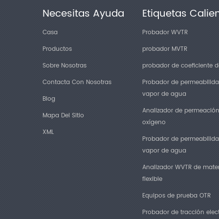
Necesitas Ayuda
Etiquetas Calie
Casa
Probador WVTR
Productos
probador MVTR
Sobre Nosotras
probador de coeficiente de
Contacta Con Nosotras
Probador de permeabilida
vapor de agua
Blog
Analizador de permeació
Mapa Del Sitio
oxígeno
XML
Probador de permeabilida
vapor de agua
Analizador WVTR de mater
flexible
Equipos de prueba OTR
Probador de tracción elec