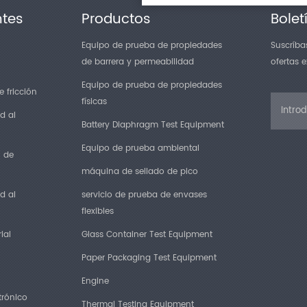
ntes
Productos
Bolet
Equipo de prueba de propiedades
Suscríbas
de barrera y permeabilidad
ofertas 
Equipo de prueba de propiedades
 fricción
físicas
d al
Battery Diaphragm Test Equipment
Equipo de prueba ambiental
n de
máquina de sellado de pico
d al
servicio de prueba de envases
flexibles
ial
Glass Container Test Equipment
Paper Packaging Test Equipment
Engine
trónico
Thermal Testing Equipment