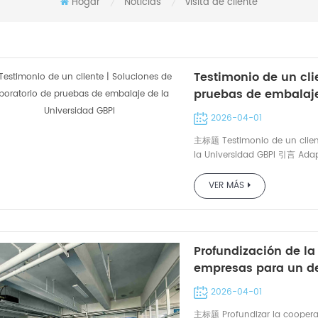
Hogar
Noticias
visita de cliente
/
/
Testimonio de un cli
pruebas de embalaje
2026-04-01
主标题 Testimonio de un client
la Universidad GBPI 引言 Adap
profunda confianza. En el ám
universidades e institutos de
VER MÁS
compromiso con el rigor cien
sin margen para el azar. Cua
Vocacional de Ciencia y Te
construcción del laboratorio
Profundización de la
múltiples rondas de riguros
empresas para un des
de instrumentos de prueba di
para el sistema de pruebas d
líderes del Congreso
2026-04-01
opción de confianza. Detrás 
GBPI para recibir ori
desarrollo del profesionalism
主标题 Profundizar la cooperac