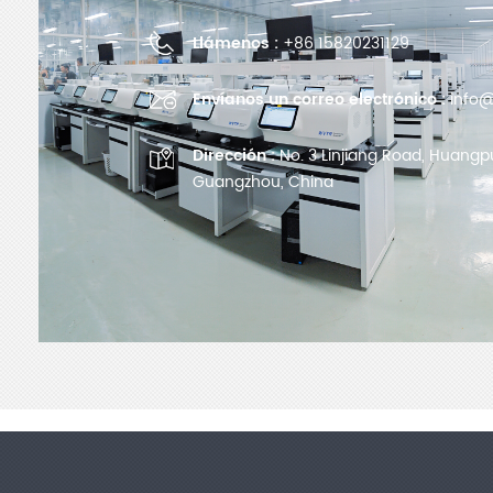
Llámenos :
+86 15820231129
Envíanos un correo electrónico :
info@
Dirección :
No. 3 Linjiang Road, Huangpu 
Guangzhou, China