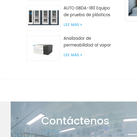
AUTO GBDA-180 Equipo
de prueba de plásticos
para degradación de
LEE MAS
compost
Analizador de
permeabilidad al vapor
de agua W812 (método
LEE MAS
de copa) Equipo de
prueba WVTR para
embalaje
Contáctenos