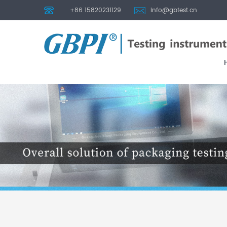
+86 15820231129
info@gbtest.cn