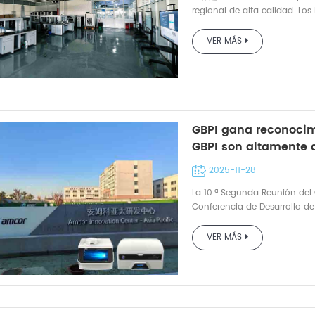
necesidades de sus client
regional de alta calidad. Los
precisión las exigencias fun
visitaron GBPI para recibir
Investigación-Industria-Uni
marzo, el Sr. Liu Shi, Subdir
VER MÁS
muchos proveedores, pero el
Distrito de Huangpu, encabe
los laboratorios universitari
Equipment Co., Ltd. (GBPI) pa
adaptabilidad a la investiga
delegación se adentró en la 
fundamental para el trabajo 
tecnológica, la investigación
profesionales del equipo de G
empoderamiento industrial d
GKUSTE de "construir un labo
ayudarla a alcanzar un desar
GBPI gana reconocim
científica y la docencia", se
Jun, Subdirector de la Oficin
GBPI son altamente 
ambas partes. Durante el mes
de Huangpu; el Sr. Huang Xi
de la industria.
reuniones, consultas e inspe
Ciencia y Tecnología del Com
2025-11-28
profesional en cada detalle:
Zheng Fei, Subdirectora del 
precisión de los parámetros 
La 10.ª Segunda Reunión del
Subdirectora del Comité de 
aplicación específicos, desde
Conferencia de Desarrollo de
Investigador de Nivel 1. El S
selección de instrumentos, t
concluyeron con éxito el 25 
delegación durante toda la v
las preguntas respondidas co
organizadores organizaron un
general, el Sr. Zhou Xuehui, 
VER MÁS
equipo de GBPI no solo domin
Durante el recorrido por el l
producción y las operacione
que también posee un profun
Amcor reconoció públicament
de desarrollo futuro. Como 
toda la industria del embala
Representantes de asociaci
"Pequeña Gigante" de alta te
tranquilidad». 透明分割线 合作确定
Asociación Provincial de Em
equipos de embalaje desde s
evaluación exhaustiva, la Un
comprender mejor el rendimie
y servicios de pruebas de te