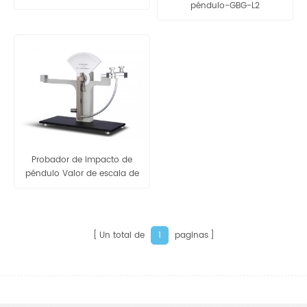
péndulo-GBG-L2
Prueba de resistencia al
impacto de embalaje
Paquete de prueba de
embalaje ISTA 6
Probador de impacto de
péndulo Valor de escala de
velocidad de alto impacto
GBD-B
Un total de
paginas
1