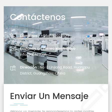
Contáctenos
Llámenos :
+86 15820231129
Envíanos un correo electrónico :
info@gbtest.cn
Dirección :
No. 3 Linjiang Road, Huangpu
District, Guangzhou, China
Enviar Un Mensaje
déjanos un mensaje, te responderemos lo antes posible.