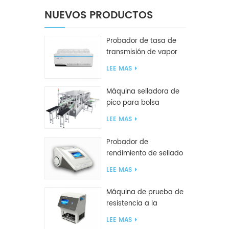
NUEVOS PRODUCTOS
Probador de tasa de
transmisión de vapor
de agua W416 2.0
LEE MAS
Máquina selladora de
pico para bolsa
inclinada GF2600-X
LEE MAS
Probador de
rendimiento de sellado
inteligente GBPI
LEE MAS
Máquina de prueba de
resistencia a la
compresión GBN200G
LEE MAS
para bolsas de plástico