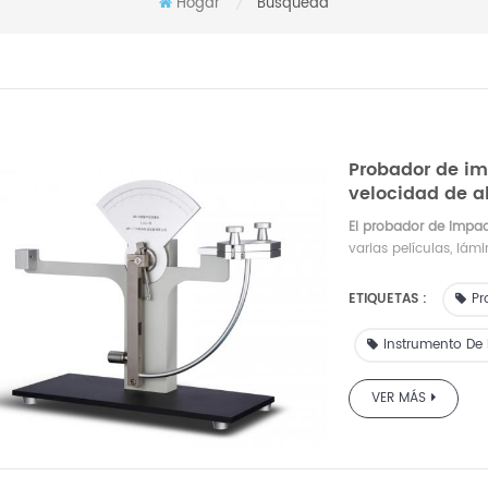
Hogar
Búsqueda
/
Probador de im
velocidad de a
El probador de impa
varias películas, lám
industriales y minera
de inspección, etc.
ETIQUETAS :
Pr
Instrumento De
VER MÁS