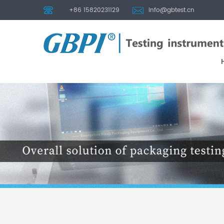
+86 15820231129
info@gbtest.cn