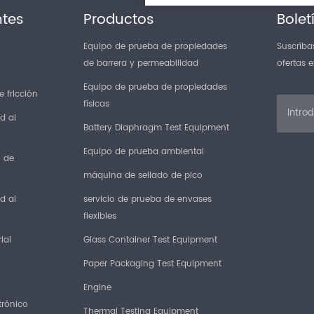
ntes
Productos
Bolet
Equipo de prueba de propiedades
Suscríbas
de barrera y permeabilidad
ofertas 
Equipo de prueba de propiedades
 fricción
físicas
d al
Battery Diaphragm Test Equipment
Equipo de prueba ambiental
n de
máquina de sellado de pico
d al
servicio de prueba de envases
flexibles
ial
Glass Container Test Equipment
Paper Packaging Test Equipment
Engine
trónico
Thermal Testing Equipment