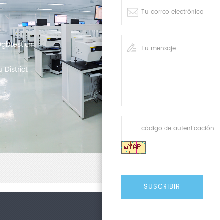
gbtest.cn
District,