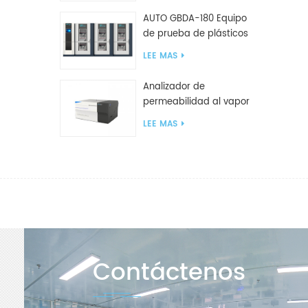
AUTO GBDA-180 Equipo
de prueba de plásticos
para degradación de
LEE MAS
compost
Analizador de
permeabilidad al vapor
de agua W812 (método
LEE MAS
de copa) Equipo de
prueba WVTR para
embalaje
Contáctenos