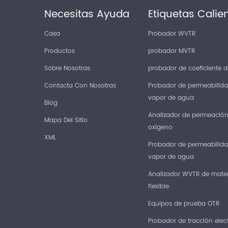
Necesitas Ayuda
Etiquetas Calie
Casa
Probador WVTR
Productos
probador MVTR
Sobre Nosotras
probador de coeficiente de
Contacta Con Nosotras
Probador de permeabilida
vapor de agua
Blog
Analizador de permeació
Mapa Del Sitio
oxígeno
XML
Probador de permeabilida
vapor de agua
Analizador WVTR de mater
flexible
Equipos de prueba OTR
Probador de tracción elec