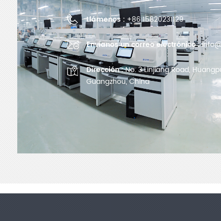
Llámenos :
+86 15820231129
Envíanos un correo electrónico :
info@
Dirección :
No. 3 Linjiang Road, Huangpu 
Guangzhou, China