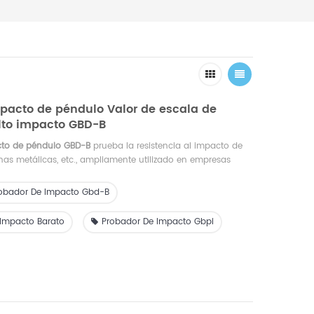
pacto de péndulo Valor de escala de
lto impacto GBD-B
cto de péndulo GBD-B
prueba la resistencia al impacto de
inas metálicas, etc., ampliamente utilizado en empresas
s, laboratorios, investigación científica, enseñanza, agencias
obador De Impacto Gbd-B
 Impacto Barato
Probador De Impacto Gbpi