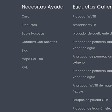
Necesitas Ayuda
Etiquetas Calie
Casa
Probador WVTR
Productos
probador MVTR
Sobre Nosotras
probador de coeficiente de
Contacta Con Nosotras
Probador de permeabilida
vapor de agua
Blog
Analizador de permeació
Mapa Del Sitio
oxígeno
XML
Probador de permeabilida
vapor de agua
Analizador WVTR de mater
flexible
Equipos de prueba OTR
Probador de tracción elec