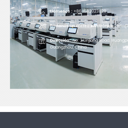
Llámenos :
+86 15820231129
Envíanos un correo electrónico :
info@
Dirección :
No. 3 Linjiang Road, Huangpu 
Guangzhou, China