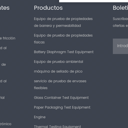
ntes
Productos
Bolet
Equipo de prueba de propiedades
Suscríbas
de barrera y permeabilidad
ofertas 
Equipo de prueba de propiedades
 fricción
físicas
d al
Battery Diaphragm Test Equipment
Equipo de prueba ambiental
n de
máquina de sellado de pico
d al
servicio de prueba de envases
flexibles
ial
Glass Container Test Equipment
Paper Packaging Test Equipment
Engine
trónico
Thermal Testing Equipment