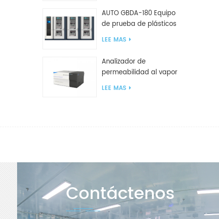
AUTO GBDA-180 Equipo
de prueba de plásticos
para degradación de
LEE MAS
compost
Analizador de
permeabilidad al vapor
de agua W812 (método
LEE MAS
de copa) Equipo de
prueba WVTR para
embalaje
Contáctenos