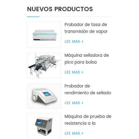
NUEVOS PRODUCTOS
Probador de tasa de
transmisión de vapor
de agua W416 2.0
LEE MAS
Máquina selladora de
pico para bolsa
inclinada GF2600-X
LEE MAS
Probador de
rendimiento de sellado
inteligente GBPI
LEE MAS
Máquina de prueba de
resistencia a la
compresión GBN200G
LEE MAS
para bolsas de plástico