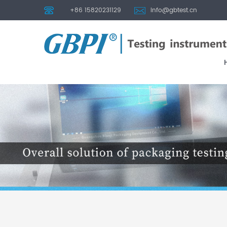
+86 15820231129
info@gbtest.cn