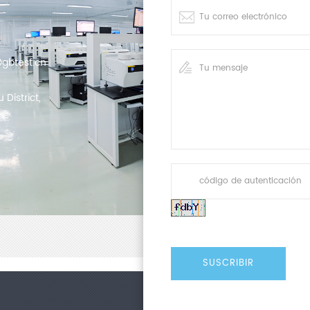
gbtest.cn
District,