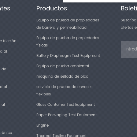
ntes
Productos
Bolet
Equipo de prueba de propiedades
Suscríbas
de barrera y permeabilidad
ofertas 
Equipo de prueba de propiedades
 fricción
físicas
d al
Battery Diaphragm Test Equipment
Equipo de prueba ambiental
n de
máquina de sellado de pico
d al
servicio de prueba de envases
flexibles
ial
Glass Container Test Equipment
Paper Packaging Test Equipment
Engine
trónico
Thermal Testing Equipment