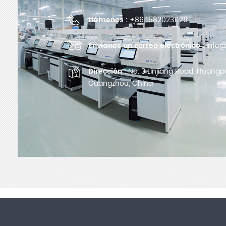
Llámenos :
+86 15820231129
Envíanos un correo electrónico :
info@
Dirección :
No. 3 Linjiang Road, Huangpu 
Guangzhou, China