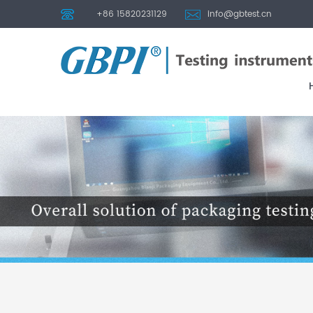
+86 15820231129
info@gbtest.cn