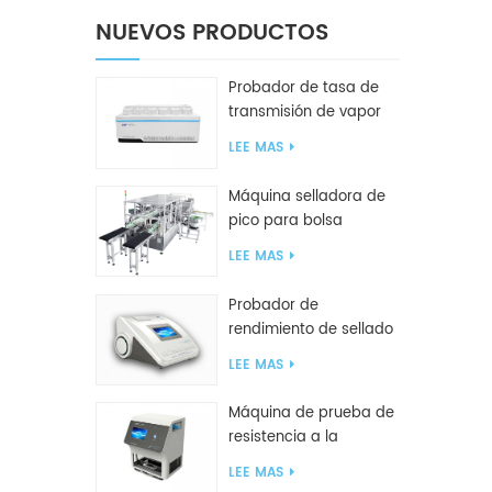
NUEVOS PRODUCTOS
Probador de tasa de
transmisión de vapor
de agua W416 2.0
LEE MAS
Máquina selladora de
pico para bolsa
inclinada GF2600-X
LEE MAS
Probador de
rendimiento de sellado
inteligente GBPI
LEE MAS
Máquina de prueba de
resistencia a la
compresión GBN200G
LEE MAS
para bolsas de plástico