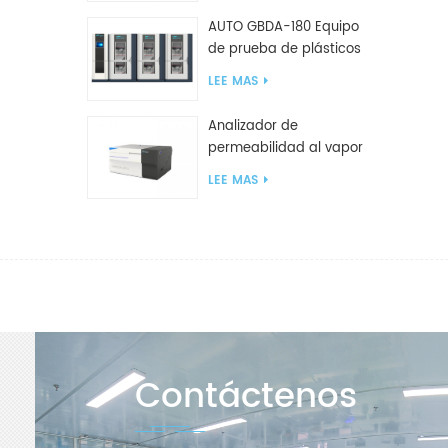
AUTO GBDA-180 Equipo
de prueba de plásticos
para degradación de
LEE MAS
compost
Analizador de
permeabilidad al vapor
de agua W812 (método
LEE MAS
de copa) Equipo de
prueba WVTR para
embalaje
Contáctenos