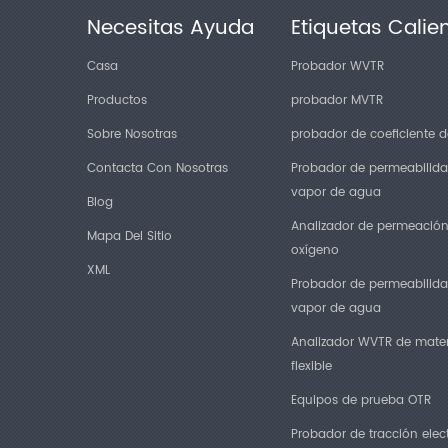
Necesitas Ayuda
Etiquetas Calie
Casa
Probador WVTR
Productos
probador MVTR
Sobre Nosotras
probador de coeficiente de
Contacta Con Nosotras
Probador de permeabilida
vapor de agua
Blog
Analizador de permeació
Mapa Del Sitio
oxígeno
XML
Probador de permeabilida
vapor de agua
Analizador WVTR de mater
flexible
Equipos de prueba OTR
Probador de tracción elec