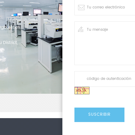
gbtest.cn
District,