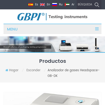
Es
En
Ru
Ar
BÚSQUEDA
MENU
Productos
Hogar
Esconder
Analizador de gases Headspace-
/
/
GB-DK