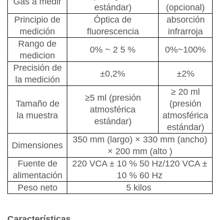
Gas a medir
estándar)
(opcional)
Principio de
Óptica de
absorción
medición
fluorescencia
infrarroja
Rango de
0%
~
2
5
%
0%~100%
medicion
Precisión de
±0,2%
±2%
la medición
≥
20 ml
≥5 ml (presión
Tamaño de
(presión
atmosférica
la muestra
atmosférica
estándar)
estándar)
350 mm (largo) × 330 mm (ancho)
Dimensiones
× 200 mm (alto
)
Fuente de
220 VCA
±
10 % 50 Hz/120 VCA
±
alimentación
10 % 60 Hz
Peso neto
5 kilos
Características