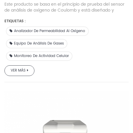
Este producto se basa en el principio de prueba del sensor
de análisis de oxígeno de Coulomb y está diseñado y
fabricado con referencia a la norma ASTM D 3985. Se utiliza
ETIQUETAS :
para determinar la tasa (cantidad) de transmisión de
oxígeno de materiales de película o lámina.
Analizador De Permeabilidad Al Oxígeno
Equipo De Análisis De Gases
Monitoreo De Actividad Celular
VER MÁS