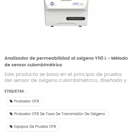
Analizador de permeabilidad al oxígeno Y110 L - Método
de sensor culombimétrico
Este producto se basa en el principio de prueba
del sensor de oxígeno culombimétrico, diseñado y
fabricado con referencia a ASTM D3985 y otras
normas. Adopta un sensor de oxígeno importado
ETIQUETAS :
de alta precisión con alta precisión de prueba. Es
Probador OTR
adecuado para pruebas de rendimiento de
transmisión de oxígeno de películas, láminas,
Probador OTR De Tasa De Transmisión De Oxígeno
papeles, embalajes y materiales relacionados en
los campos de alimentos, productos farmacéuticos,
Equipos De Prueba OTR
dispositivos médicos, productos químicos diarios,
electrónica fotovoltaica, etc. Proporciona pruebas