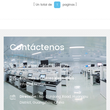
fotovoltaica y electrónica. etc.
Un total de
paginas
1
Contáctenos
Llámenos :
+86 15820231129
Envíanos un correo electrónico :
info@gbtest.cn
Dirección :
No. 3 Linjiang Road, Huangpu
District, Guangzhou, China