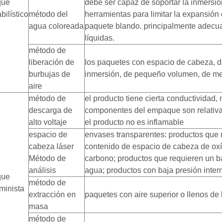
que
debe ser capaz de soportar la inmersió
bilístico
método del
herramientas para limitar la expansión
agua coloreada
paquete blando. principalmente adecu
líquidas.
método de
liberación de
los paquetes con espacio de cabeza, d
burbujas de
inmersión, de pequeño volumen, de me
aire
método de
el producto tiene cierta conductividad,
descarga de
componentes del empaque son relativa
alto voltaje
el producto no es inflamable
espacio de
envases transparentes: productos que 
cabeza láser
contenido de espacio de cabeza de oxí
Método de
carbono; productos que requieren un b
análisis
agua; productos con baja presión inte
que
método de
minista
extracción en
paquetes con aire superior o llenos de 
masa
método de