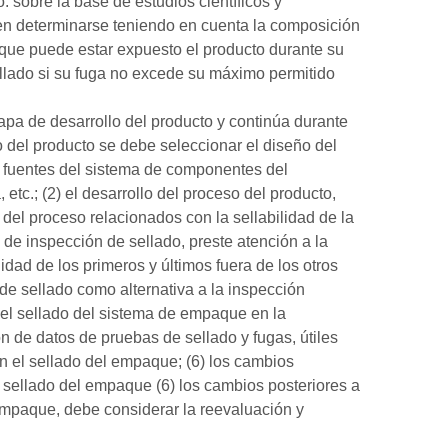
 sobre la base de estudios científicos y
ben determinarse teniendo en cuenta la composición
l que puede estar expuesto el producto durante su
llado si su fuga no excede su máximo permitido
apa de desarrollo del producto y continúa durante
llo del producto se debe seleccionar el diseño del
as fuentes del sistema de componentes del
tc.; (2) el desarrollo del proceso del producto,
 del proceso relacionados con la sellabilidad de la
s de inspección de sellado, preste atención a la
idad de los primeros y últimos fuera de los otros
de sellado como alternativa a la inspección
del sellado del sistema de empaque en la
n de datos de pruebas de sellado y fugas, útiles
n el sellado del empaque; (6) los cambios
 sellado del empaque (6) los cambios posteriores a
empaque, debe considerar la reevaluación y