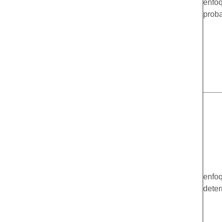
enfo
proba
enfo
deter