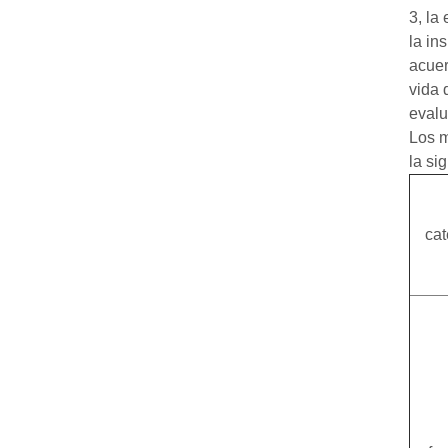
3, la
la in
acuer
vida 
evalu
Los m
la si
cat