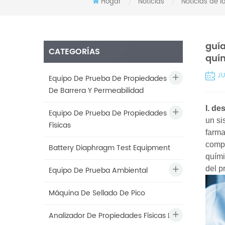
Hogar
Noticias
Noticias de la
/
/
guía
CATEGORÍAS
quí
JU
Equipo De Prueba De Propiedades
De Barrera Y Permeabilidad
I. de
Equipo De Prueba De Propiedades
un si
Físicas
farma
compo
Battery Diaphragm Test Equipment
quími
del p
Equipo De Prueba Ambiental
Máquina De Sellado De Pico
Analizador De Propiedades Físicas De