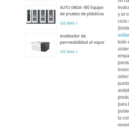
no ha
AUTO GBDA-180 Equipo
evalu
de prueba de plásticos
y el 
para degradación de
ciclo
LEE MAS
compost
(lími
sella
Analizador de
todo 
permeabilidad al vapor
de agua W812 (método
siste
LEE MAS
de copa) Equipo de
empaq
prueba WVTR para
prest
embalaje
inves
selec
punto
asépt
produ
para 
poste
la co
rever