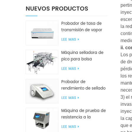
perti
NUEVOS PRODUCTOS
inyec
escen
Probador de tasa de
la re
transmisión de vapor
conti
de agua W416 2.0
LEE MAS
medi
ii. c
Máquina selladora de
Los p
pico para bolsa
de dr
inclinada GF2600-X
LEE MAS
pérdi
los r
Probador de
mante
rendimiento de sellado
neces
inteligente GBPI
3) el
LEE MAS
invas
Máquina de prueba de
inyec
resistencia a la
la ca
compresión GBN200G
que e
LEE MAS
para bolsas de plástico