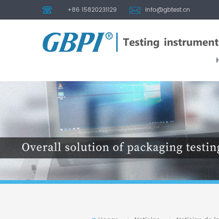
+86 15820231129
info@gbtest.cn