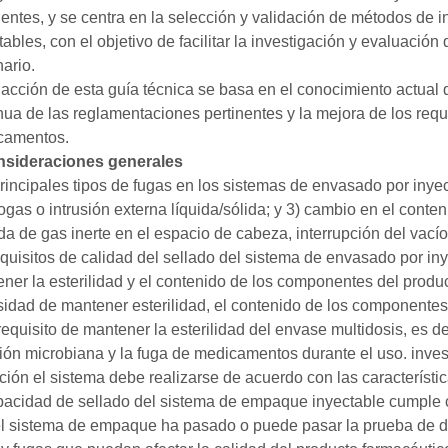
nentes, y se centra en la selección y validación de métodos de
tables, con el objetivo de facilitar la investigación y evaluació
ario.
dacción de esta guía técnica se basa en el conocimiento actual 
nua de las reglamentaciones pertinentes y la mejora de los requi
camentos.
onsideraciones generales
rincipales tipos de fugas en los sistemas de envasado por inyec
ogas o intrusión externa líquida/sólida; y 3) cambio en el conten
da de gas inerte en el espacio de cabeza, interrupción del vacío
equisitos de calidad del sellado del sistema de envasado por in
ner la esterilidad y el contenido de los componentes del product
idad de mantener esterilidad, el contenido de los componentes
 requisito de mantener la esterilidad del envase multidosis, es de
ión microbiana y la fuga de medicamentos durante el uso. inves
ción el sistema debe realizarse de acuerdo con las característic
pacidad de sellado del sistema de empaque inyectable cumple co
l sistema de empaque ha pasado o puede pasar la prueba de de