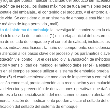
y fugas que puedan afectar la calidad del producto farmacéutico.
ación de riesgos,, los límites máximos de fuga permisibles de
montaje del embalaje,, el contenido del producto, y el entorno a
 de vida. Se considera que un sistema de empaque está bien se
te máximo de fuga permitido , mall) .
do del sistema de embalaje
la investigación comienza en la et
el ciclo de vida del producto. (1) en la etapa inicial del desarro
ma de sellado del empaque y el control de calidad, incluidas l
ue, indicadores físicos , tamaño del componente, coincidencia, e
a atención a los pasos clave del proceso y los parámetros clave
tigación y el control; (3) el desarrollo y la validación de método
ción y sensibilidad del método, el método debe ser (4) la estabil
s en el tiempo se puede utilizar el sistema de embalaje prueba 
ica; (5) el establecimiento de medidas de inspección y control 
cción comercial, preste atención a la recopilación y acumulació
la detección y prevención de desviaciones operativas que daña
riores a la comercialización del medicamento pueden afectar el
mercialización del medicamento pueden afectar el sellado del 
ificación del sellado del sistema de empaque.