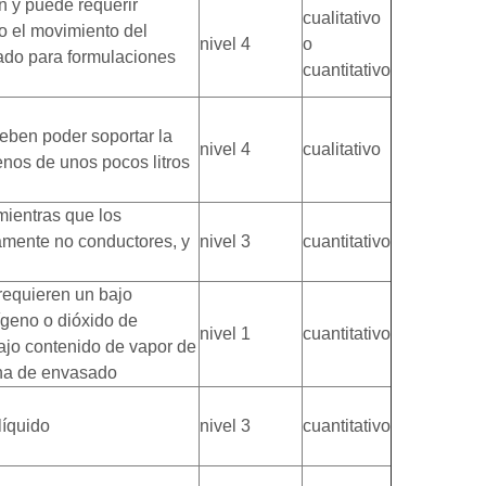
n y puede requerir
cualitativo
 o el movimiento del
nivel 4
o
ado para formulaciones
cuantitativo
eben poder soportar la
nivel 4
cualitativo
nos de unos pocos litros
 mientras que los
mente no conductores, y
nivel 3
cuantitativo
requieren un bajo
geno o dióxido de
nivel 1
cuantitativo
ajo contenido de vapor de
rna de envasado
líquido
nivel 3
cuantitativo