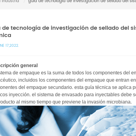
 Industria
guía de tecnología de investigación de sellado del s
/
 de tecnología de investigación de sellado del 
mica
NE 17,2022.
scripción general
stema de empaque es la suma de todos los componentes del e
céutico, incluidos los componentes del empaque que entran en 
nentes del empaque secundario. esta guía técnica se aplica p
cos inyección. el sistema de envasado para inyectables debe s
roducto al mismo tiempo que previene la invasión microbiana.