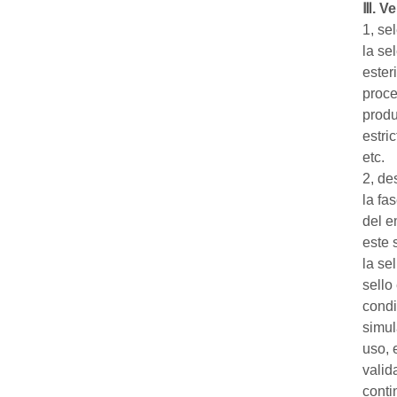
Ⅲ. Ve
1, se
la se
ester
proce
produ
estri
etc.
2, de
la fa
del e
este 
la se
sello
condi
simul
uso, 
valid
conti