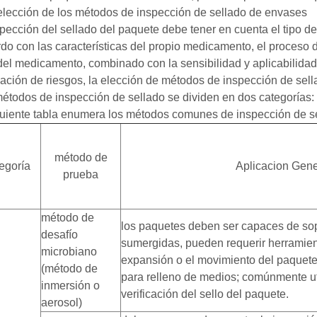
 elección de los métodos de inspección de sellado de envases
spección del sellado del paquete debe tener en cuenta el tipo d
do con las características del propio medicamento, el proceso d
del medicamento, combinado con la sensibilidad y aplicabilida
ación de riesgos, la elección de métodos de inspección de sel
étodos de inspección de sellado se dividen en dos categorías: 
guiente tabla enumera los métodos comunes de inspección de s
método de
egoría
Aplicacion Gene
prueba
método de
los paquetes deben ser capaces de sop
desafío
sumergidas, pueden requerir herramient
microbiano
expansión o el movimiento del paquet
(método de
para relleno de medios; comúnmente ut
inmersión o
verificación del sello del paquete.
aerosol)