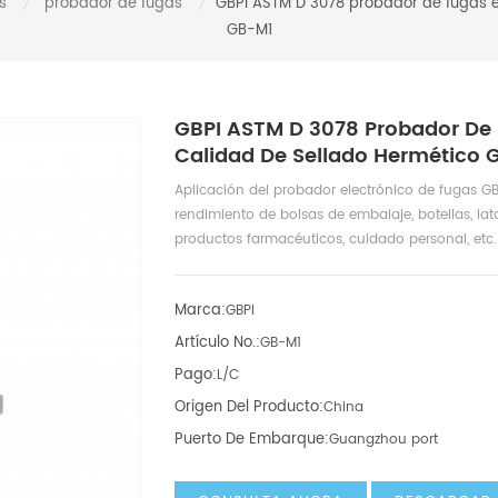
s
probador de fugas
GBPI ASTM D 3078 probador de fugas e
/
/
GB-M1
GBPI ASTM D 3078 Probador De 
Calidad De Sellado Hermético 
Aplicación del probador electrónico de fugas GBP
rendimiento de bolsas de embalaje, botellas, latas
productos farmacéuticos, cuidado personal, etc.
Marca:
GBPI
Artículo No.:
GB-M1
Pago:
L/C
Origen Del Producto:
China
Puerto De Embarque:
Guangzhou port