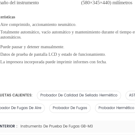
maño
del instrumento
(580×345×440) milímetros
erísticas
Aire comprimido, accionamiento neumático.
Totalmente automático, vacío automático y mantenimiento durante el tiempo est
automáticos.
Puede pausar y detener manualmente.
Datos de prueba de pantalla LCD y estado de funcionamiento.
La impresora incorporada puede imprimir informes con fecha.
UETAS CALIENTES:
Probador De Calidad De Sellado Hermético
AS
bador De Fugas De Aire
Probador De Fugas
Probador Hermético
NTERIOR :
Instrumento De Prueba De Fugas GB-M3