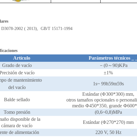
dares
D3078-2002 (
2013),
GB/T 15171-1994
ficaciones
Artículo
Parámetros
técnicos
_
Grado de vacío
－(0～90)KPa
Precisión
de vacío
±1%
mpo de mantenimiento
1s~
99h59m59s
del vacío
Estándar (Ф300*300) mm,
Balde sellado
otros tamaños opcionales o personal
medio Ф450*350, grande Ф600
Tomo
presión
(0,6~0,8)MPa
año disponible de la
Estándar (Ф270*270) mm
cámara de vacío
ente de alimentación
220 V, 50 Hz