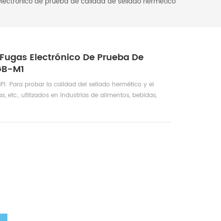
lectrónico de prueba de calidad de sellado hermético
Fugas Electrónico De Prueba De
GB-M1
I: Para probar la calidad del sellado hermético y el
, etc., utilizados en industrias de alimentos, bebidas,