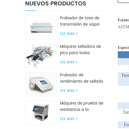
NUEVOS PRODUCTOS
Probador de tasa de
Están
transmisión de vapor
ASTM 
de agua W416 2.0
LEE MAS
Máquina selladora de
Especi
pico para bolsa
inclinada GF2600-X
LEE MAS
Probador de
Tie
rendimiento de sellado
inteligente GBPI
LEE MAS
Máquina de prueba de
resistencia a la
Tam
compresión GBN200G
LEE MAS
para bolsas de plástico
Fu