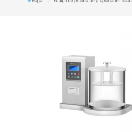
Hogar
Equipo de prueba de propiedades física
/