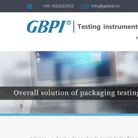
+86 15820231129
info@gbtest.cn