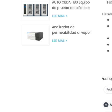
AUTO GBDA-180 Equipo
Ta
de prueba de plásticos
para degradación de
Caract
LEE MAS
compost
Analizador de
permeabilidad al vapor
de agua W812 (método
LEE MAS
de copa) Equipo de
prueba WVTR para
embalaje
ETIQ
Pro
A