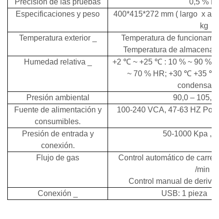
Precisión de las pruebas
0,5
%
F
Especificaciones
y
peso
400*415*272
mm
(
largo
x anc
kg
Temperatura
exterior
_
Temperatura
de funcionami
Temperatura de almacena
Humedad
relativa
_
+2
℃
~
+25
℃
: 10 %
~
90 % H
~
70 % HR;
+30
℃
+35
℃
condensaci
Presión ambiental
90,0 – 105,0
Fuente de alimentación y
100-240
VCA, 47-63 HZ
Pote
consumibles.
Presión de entrada y
50-1000
Kpa
,
conexión.
Flujo de gas
Control automático de carret
/min
.
Control manual de deriva
Conexión
_
USB:
1 pieza
US