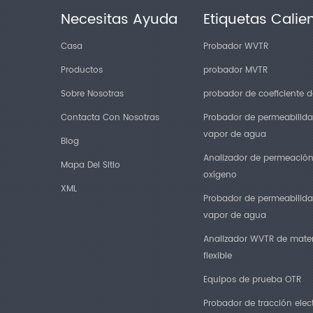
Necesitas Ayuda
Etiquetas Calie
Casa
Probador WVTR
Productos
probador MVTR
Sobre Nosotras
probador de coeficiente de
Contacta Con Nosotras
Probador de permeabilida
vapor de agua
Blog
Analizador de permeació
Mapa Del Sitio
oxígeno
XML
Probador de permeabilida
vapor de agua
Analizador WVTR de mater
flexible
Equipos de prueba OTR
Probador de tracción elec