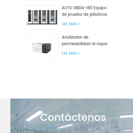
AUTO GBDA-180 Equipo
de prueba de plásticos
para degradación de
LEE MAS
compost
Analizador de
permeabilidad al vapor
de agua W812 (método
LEE MAS
de copa) Equipo de
prueba WVTR para
embalaje
Contáctenos