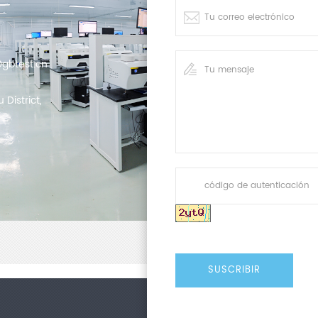
gbtest.cn
District,