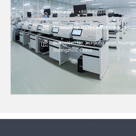
Llámenos :
+86 15820231129
Envíanos un correo electrónico :
info@
Dirección :
No. 3 Linjiang Road, Huangpu 
Guangzhou, China