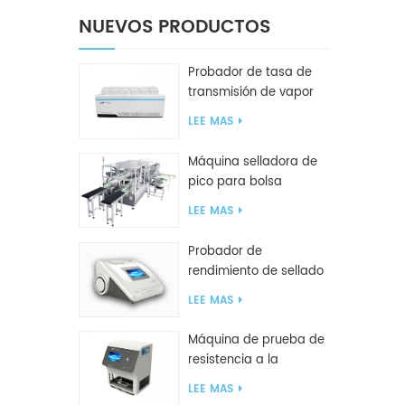
NUEVOS PRODUCTOS
Probador de tasa de
transmisión de vapor
de agua W416 2.0
LEE MAS
Máquina selladora de
pico para bolsa
inclinada GF2600-X
LEE MAS
Probador de
rendimiento de sellado
inteligente GBPI
LEE MAS
Máquina de prueba de
resistencia a la
compresión GBN200G
LEE MAS
para bolsas de plástico