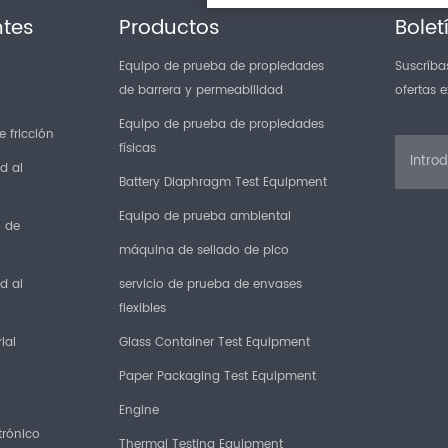
ntes
Productos
Bolet
Equipo de prueba de propiedades
Suscríbas
de barrera y permeabilidad
ofertas 
Equipo de prueba de propiedades
 fricción
físicas
d al
Battery Diaphragm Test Equipment
Equipo de prueba ambiental
n de
máquina de sellado de pico
d al
servicio de prueba de envases
flexibles
ial
Glass Container Test Equipment
Paper Packaging Test Equipment
Engine
trónico
Thermal Testing Equipment