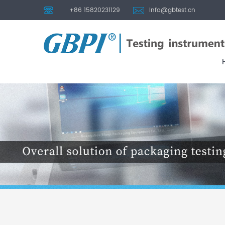
+86 15820231129
info@gbtest.cn