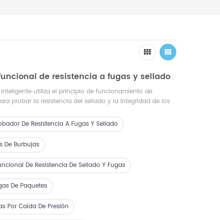
uncional de resistencia a fugas y sellado
inteligente utiliza el principio de funcionamiento de
ara probar la resistencia del sellado y la integridad de los
je. Es adecuado para materiales de embalaje de alimentos
 papel de aluminio flexible, rígido, poroso y laminado.
obador De Resistencia A Fugas Y Sellado
 de modos de prueba que pueden evaluar de manera
dad y la integridad de los materiales de embalaje. Tiene
s De Burbujas
idad, funciones y accesorios completos, que cumplen con
 y GB. Al mismo tiempo, nuestra empresa ofrece accesorios
uncional De Resistencia De Sellado Y Fugas
s para diferentes muestras.
gas De Paquetes
s Por Caída De Presión