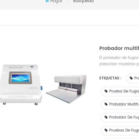
Hogar
Búsqueda
/
Probador multif
El probador de fugas 
presurizar muestras p
materiales de embala
y medicamentos, como
ETIQUETAS :
Pr
Existe una variedad
integral la estanquei
Prueba De Fuga
una amplia aplicabil
las normas ASTM, ISO
Probador Multif
y servicios adecuado
Probador De Fu
Pruebas De Fuga