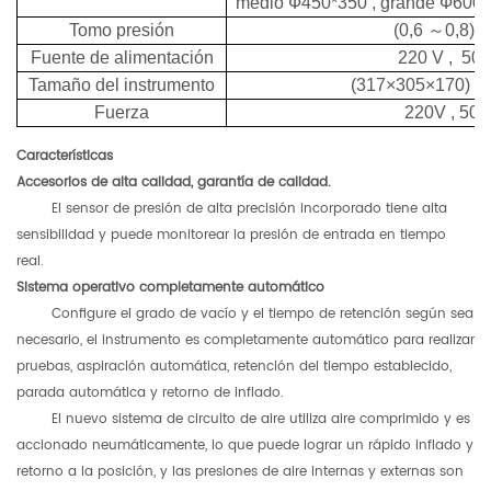
medio
Ф450*350
, grande
Ф600*
Tomo
presión
(0,6
～
0,8)
Fuente de alimentación
220 V
,
50 
Tamaño del instrumento
(317×305×170) mi
Fuerza
220V
,
50H
Características
Accesorios de alta calidad, garantía de calidad.
El sensor de presión de alta precisión incorporado tiene alta
sensibilidad y puede monitorear la presión de entrada en tiempo
real.
Sistema operativo completamente automático
Configure el grado de vacío y el tiempo de retención según sea
necesario, el instrumento es completamente automático para realizar
pruebas, aspiración automática, retención del tiempo establecido,
parada automática y retorno de inflado.
El nuevo sistema de circuito de aire utiliza aire comprimido y es
accionado neumáticamente, lo que puede lograr un rápido inflado y
retorno a la posición, y las presiones de aire internas y externas son