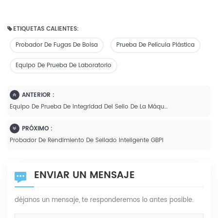
ETIQUETAS CALIENTES:
Probador De Fugas De Bolsa
Prueba De Película Plástica
Equipo De Prueba De Laboratorio
ANTERIOR :
Equipo De Prueba De Integridad Del Sello De La Máquina De Prueba De Fugas Del Paquete Del Probador De Detección De Fugas De Descomposición Del Vacío
PRÓXIMO :
Probador De Rendimiento De Sellado Inteligente GBPI
ENVIAR UN MENSAJE
déjanos un mensaje, te responderemos lo antes posible.