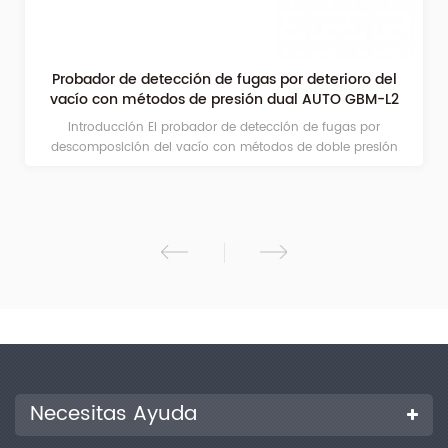
Probador de detección de fugas por deterioro del
vacío con métodos de presión dual AUTO GBM-L2
Introducción El probador de detección de fugas por
descomposición del vacío con métodos de doble presión
AUTO GBM-L2 adopta el principio de prueba del método de
caída del vacío/caída de presión para detectar microfugas en
el embalaje terminado. Se puede aplicar a sistemas de
envasado compuestos por viales, ampollas, detección de
fugas de agujas precargadas, frascos de gotas para los ojos,
frascos de HDPE, frascos/bolsas de infusión y otros envases
farmacéuticos, envases de alimentos y envases de la industria
química. Principio de prueba El host está conectado a una
cámara de prueba sellada personalizada según la muestra. Al
realizar la prueba del método de caída del vacío, el
instrumento evacua la cámara de prueba y se forma una
diferencia de presión dentro y fuera de la muestra. Bajo la
acción de la presión, el gas/líquido de la muestra ingresa a la
Necesitas Ayuda
cámara de prueba a través del orificio de fuga. El motor
principal utiliza el sensor de presión absoluta y el sensor de