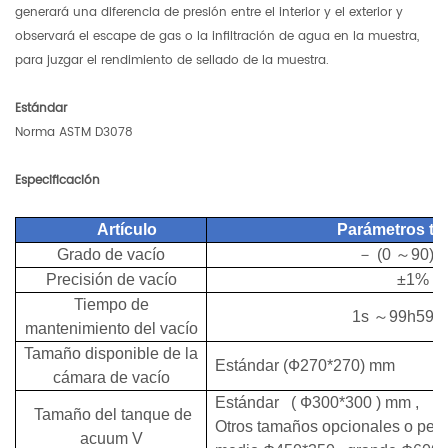
generará una diferencia de presión entre el interior y el exterior y
observará el escape de gas o la infiltración de agua en la muestra,
para juzgar el rendimiento de sellado de la muestra.
Estándar
Norma ASTM D3078
Especificación
Artículo
Parámetros
té
Grado de vacío
－
(0
～
90) 
Precisión de vacío
±1%
Tiempo de
1s
～
99h59m
mantenimiento del vacío
Tamaño disponible de la
Estándar (Ф270*270) mm
cámara de vacío
Estándar
(
Ф300*300
)
mm
,
Tamaño
del tanque de
Otros tamaños opcionales o per
acuum
V