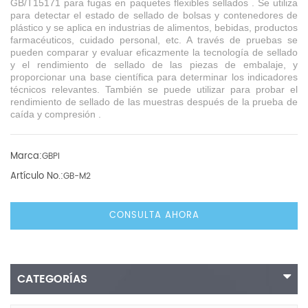
GB/T15171
para
fugas
en
paquetes
flexibles
sellados
.
Se utiliza
para detectar el estado de sellado de bolsas y contenedores de
plástico y
se
aplica en industrias de alimentos, bebidas, productos
farmacéuticos, cuidado personal, etc.
A
través de
pruebas se
pueden comparar y evaluar eficazmente la tecnología de sellado
y el rendimiento de sellado de las piezas de embalaje, y
proporcionar una base científica para determinar los indicadores
técnicos relevantes.
También se puede utilizar para probar el
rendimiento de sellado de las muestras después de la prueba de
caída y
compresión
.
Marca:
GBPI
Artículo No.:
GB-M2
CONSULTA AHORA
CATEGORÍAS