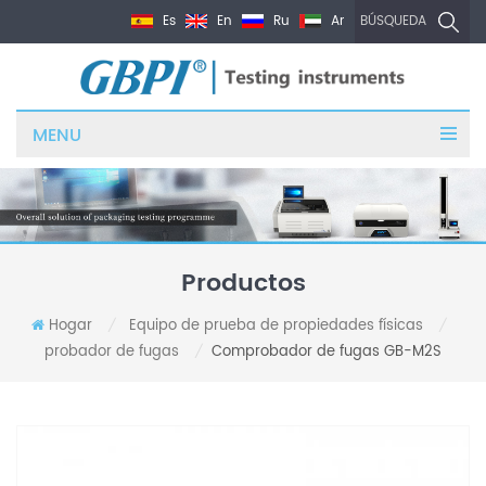
Es
En
Ru
Ar
BÚSQUEDA
MENU
Productos
Hogar
Equipo de prueba de propiedades físicas
/
/
probador de fugas
Comprobador de fugas GB-M2S
/