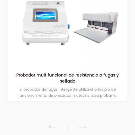
Probador multifuncional de resistencia a fugas y
sellado
El probador de fugas inteligente utiliza el principio de
funcionamiento de presurizar muestras para probar la
resistencia del sellado y la integridad de los materiales de
embalaje. Es adecuado para materiales de embalaje de
alimentos y medicamentos, como papel de aluminio flexible,
rígido, poroso y laminado. Existe una variedad de modos de
prueba que pueden evaluar de manera integral la
estanqueidad y la integridad de los materiales de embalaje.