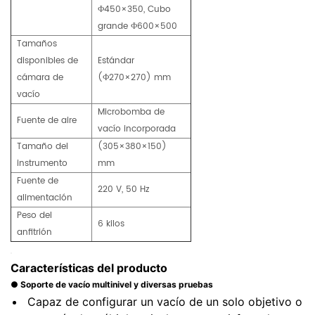
Ф450×350, Cubo
grande Ф600×500
Tamaños
disponibles de
Estándar
cámara de
(Ф270×270) mm
vacío
Microbomba de
Fuente de aire
vacío incorporada
Tamaño del
(305×380×150)
instrumento
mm
Fuente de
220 V, 50 Hz
alimentación
Peso del
6 kilos
anfitrión
Características del producto
● Soporte de vacío multinivel y diversas pruebas
Capaz de configurar un vacío de un solo objetivo o