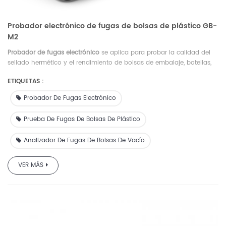
Probador electrónico de fugas de bolsas de plástico GB-
M2
Probador de fugas electrónico
se aplica para probar la calidad del
sellado hermético y el rendimiento de bolsas de embalaje, botellas,
latas, etc., utilizados en industrias de alimentos, bebidas, productos
ETIQUETAS :
farmacéuticos, cuidado personal, etc.
Probador De Fugas Electrónico
Prueba De Fugas De Bolsas De Plástico
Analizador De Fugas De Bolsas De Vacío
VER MÁS