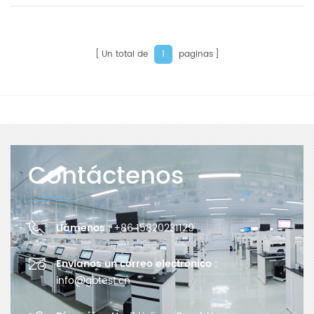
Un total de
paginas
1
Contáctenos
Llámenos :
+86 15820231129
Envíanos un correo electrónico :
info@gbtest.cn