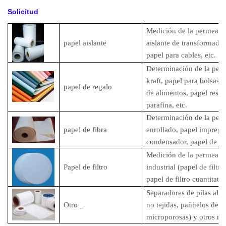
Solicitud
Medición de la permeabili
papel aislante
aislante de transformador
papel para cables, etc.
Determinación de la perm
kraft, papel para bolsas 
papel de
regalo
de alimentos, papel resis
parafina, etc.
Determinación de la perm
papel de
fibra
enrollado, papel impregn
condensador, papel de fib
Medición de la permeabilid
Papel de
filtro
industrial (papel de filtro)
papel de filtro cuantitativ
Separadores de pilas alcal
Otro
_
no tejidas, pañuelos de 
microporosas) y otros mat