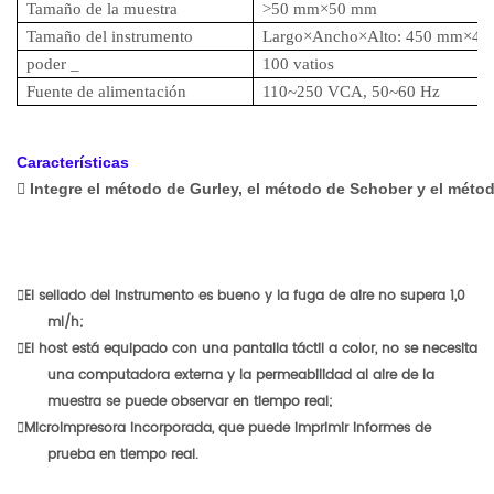
Tamaño de la muestra
>50 mm×50 mm
Tamaño del instrumento
Largo×Ancho×Alto: 450 mm×4
poder
_
100 vatios
Fuente
de alimentación
110~250 VCA, 50~60 Hz
Características

Integre el método de Gurley, el método de Schober y el métod
El sellado del instrumento es bueno y la fuga de aire no supera 1,0
ml/h;
El host está equipado con una pantalla táctil a color, no se necesita
una computadora externa y la permeabilidad al aire de la
muestra se puede observar en tiempo real;
Microimpresora incorporada, que puede imprimir informes de
prueba en tiempo real.