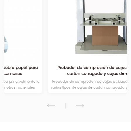
Probador de compresión de cajas para cajas de
cartón corrugado y cajas de embalaje
Probador de compresión de cajas utilizado principalmente en
varios tipos de cajas de cartón corrugado y cajas de embalaje.
Es el instrumento básico para la prueba de rendimiento de
resistencia a la compresión para cajas de cartón corrugado,
como cajas de embalaje pequeñas y medianas. Los diversos
parámetros de rendimiento e indicadores técnicos están en
línea con ISO2872 The Package - Paquete de transporte
completo y completo - Prueba de compresión ", ISO2874 The
Package - Paquete de transporte completo y completo -