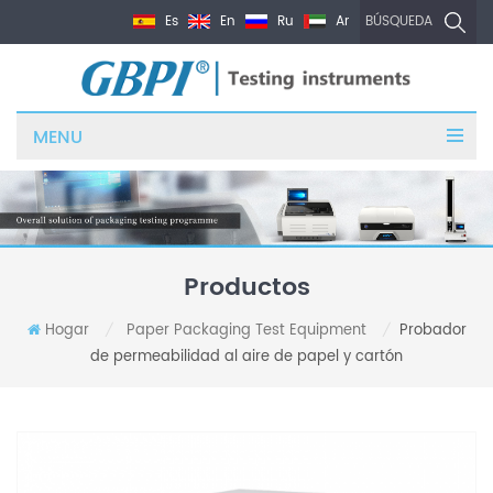
Es
En
Ru
Ar
BÚSQUEDA
MENU
Productos
Hogar
Paper Packaging Test Equipment
Probador
/
/
de permeabilidad al aire de papel y cartón