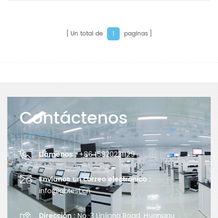
tracción universal de
columna única GBL-H2
Un total de
paginas
1
产品简介 浅金银渐变卡fotos
Contáctenos
Introducción del producto
Desarrollado por el equipo de I+D de
Llámenos :
+86 15820231129
Guangzhou Biaoji Packaging Equipment
Co., Ltd., el dinamómetro electrónico
Envíanos un correo electrónico :
universal de columna única GBL-H2
info@gbtest.cn
cumple con las normas GB, ASTM y otras
normas relevantes, así como con las
Dirección :
No. 3 Linjiang Road, Huangpu