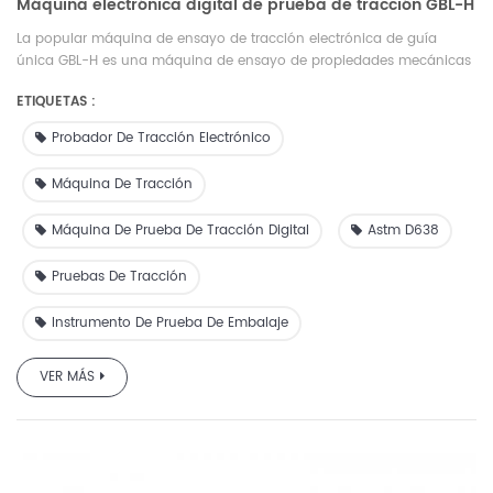
Máquina electrónica digital de prueba de tracción GBL-H
La popular máquina de ensayo de tracción electrónica de guía
única GBL-H es una máquina de ensayo de propiedades mecánicas
desarrollada y fabricada por el equipo de I+D de Guangzhou Biaoji
ETIQUETAS :
basándose en GB, JIS, ASTM y otros requisitos estándar y demandas
del mercado. El instrumento adopta sensores de alta precisión y la
Probador De Tracción Electrónico
precisión de la medición de fuerza está dentro de ±1 %FS; soporte de
software profesional, operación completamente automática,
Máquina De Tracción
equipado con pantalla de cristal líquido, visualización en tiempo real
de los datos de la curva de prueba y consulta del informe de
Máquina De Prueba De Tracción Digital
Astm D638
prueba, pruebas convenientes y rápidas; Elija integrado o externo,
con protección de límite perfecta, protección contra sobrecarga,
Pruebas De Tracción
parada de emergencia y otras funciones de protección de
seguridad.
Instrumento De Prueba De Embalaje
VER MÁS