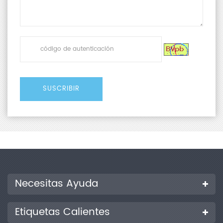
termosellado, desgarro, perforación y
otras propiedades mecánicas de
materiales metálicos y no metálicos.
Cumple con los requisitos técnicos de los
organismos nacionales de supervisión y
se aplica ampliamente en el control de
calidad de películas plásticas, alimentos
y productos farmacéuticos, así como en
la investigación científica y los
experimentos docentes de instituciones
de ensayo y centros educativos.
Necesitas Ayuda
测试原理 浅金银渐变卡片 + 配图
Etiquetas Calientes