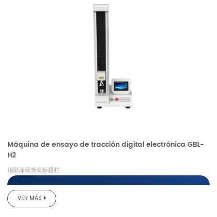
Máquina de ensayo de tracción digital electrónica GBL-
H2
顶部深蓝渐变标题栏
VER MÁS
Probador electrónico de