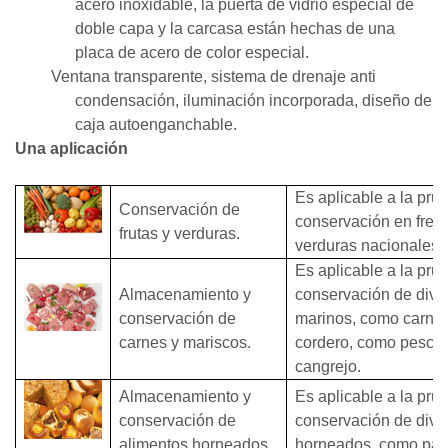
acero inoxidable, la puerta de vidrio especial de
doble capa y la carcasa están hechas de una
placa de acero de color especial.
Ventana transparente, sistema de drenaje anti
condensación, iluminación incorporada, diseño de
caja autoenganchable.
Una
aplicación
Es aplicable a la pr
Conservación de
conservación en fresc
frutas y verduras.
verduras nacionales 
Es aplicable a la pr
Almacenamiento y
conservación de dive
conservación de
marinos, como carne d
carnes y mariscos.
cordero, como pesca
cangrejo.
Almacenamiento y
Es aplicable a la pr
conservación de
conservación de dive
alimentos horneados.
horneados, como pan, 