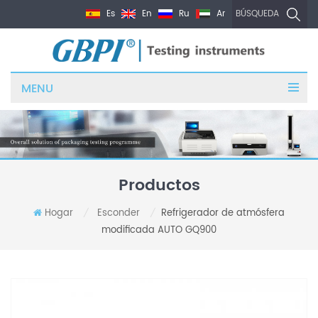
Es
En
Ru
Ar
BÚSQUEDA
MENU
Productos
Hogar
Esconder
Refrigerador de atmósfera
/
/
modificada AUTO GQ900