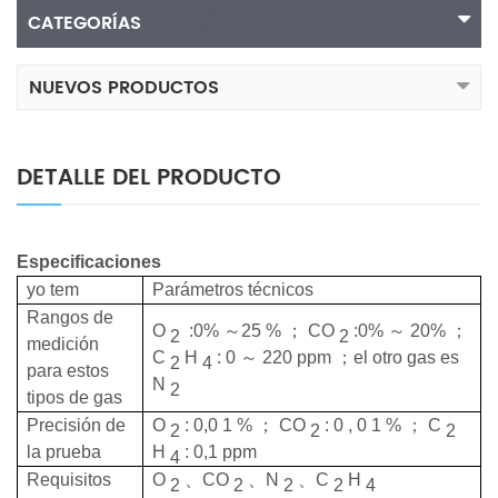
CATEGORÍAS
NUEVOS PRODUCTOS
DETALLE DEL PRODUCTO
Especificaciones
yo
tem
Parámetros técnicos
Rangos de
O
:0%
～
25
%
；
CO
:0%
～
20%
；
2
2
medición
C
H
:
0
～
220
ppm
；
el otro gas es
2
4
para
estos
N
2
tipos de gas
Precisión de
O
:
0,0
1
%
；
CO
:
0
,
0
1
%
；
C
2
2
2
la prueba
H
:
0,1
ppm
4
Requisitos
O
、
CO
、
N
、
C
H
2
2
2
2
4