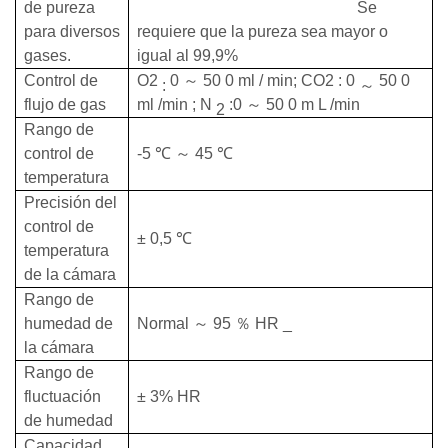
de pureza
Se
para diversos
requiere que la pureza sea mayor o
gases.
igual al 99,9%
Control de
O2
0
～
50
0
ml
/
min; CO2
:
0
50
0
:
～
flujo de gas
ml
/min
;
N
:0
～
50
0
m
L
/min
2
Rango
de
control
de
-5
℃
～
45
℃
temperatura
Precisión del
control de
±
0,5
℃
temperatura
de la cámara
Rango de
humedad de
Normal
～
95
％
HR
_
la cámara
Rango de
fluctuación
±
3% HR
de humedad
Capacidad