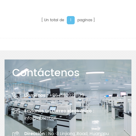
Un total de
paginas
1
Contáctenos
Llámenos :
+86 15820231129
Envíanos un correo electrónico :
info@gbtest.cn
Dirección :
No. 3 Linjiang Road, Huangpu