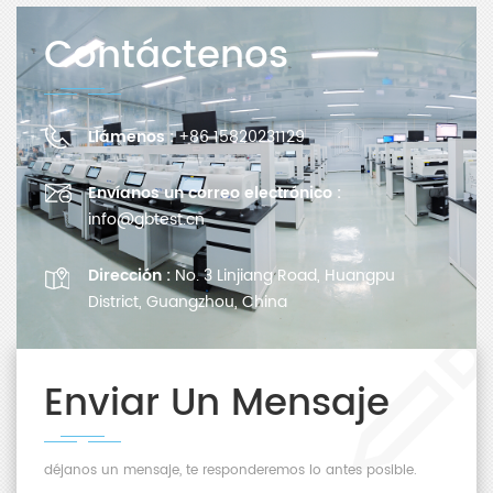
Contáctenos
Llámenos :
+86 15820231129
Envíanos un correo electrónico :
info@gbtest.cn
Dirección :
No. 3 Linjiang Road, Huangpu
District, Guangzhou, China
Enviar Un Mensaje
déjanos un mensaje, te responderemos lo antes posible.