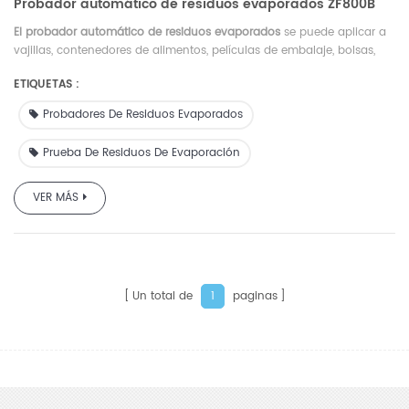
Probador automático de residuos evaporados ZF800B
El probador automático de residuos evaporados
se puede aplicar a
vajillas, contenedores de alimentos, películas de embalaje, bolsas,
almohadillas de goma para sellar tapas, revestimientos pintados
ETIQUETAS :
para paredes interiores de latas o latas, contenedores de fibra
vegetal, etc.
Probadores De Residuos Evaporados
Prueba De Residuos De Evaporación
VER MÁS
Un total de
paginas
1