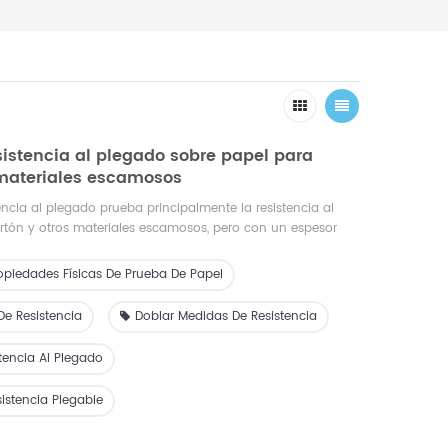
sistencia al plegado sobre papel para
 materiales escamosos
encia al plegado prueba principalmente la resistencia al
rtón y otros materiales escamosos, pero con un espesor
us principales índices técnicos y parámetros de rendimiento
n las normas nacionales relacionadas.
opiedades Físicas De Prueba De Papel
De Resistencia
Doblar Medidas De Resistencia
tencia Al Plegado
istencia Plegable