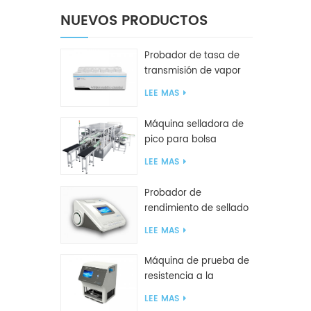
NUEVOS PRODUCTOS
Probador de tasa de
transmisión de vapor
de agua W416 2.0
LEE MAS
Máquina selladora de
pico para bolsa
inclinada GF2600-X
LEE MAS
Probador de
rendimiento de sellado
inteligente GBPI
LEE MAS
Máquina de prueba de
resistencia a la
compresión GBN200G
LEE MAS
para bolsas de plástico