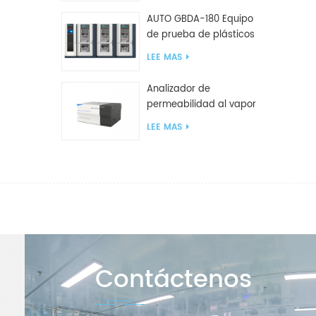
AUTO GBDA-180 Equipo
de prueba de plásticos
para degradación de
LEE MAS
compost
Analizador de
permeabilidad al vapor
de agua W812 (método
LEE MAS
de copa) Equipo de
prueba WVTR para
embalaje
Contáctenos