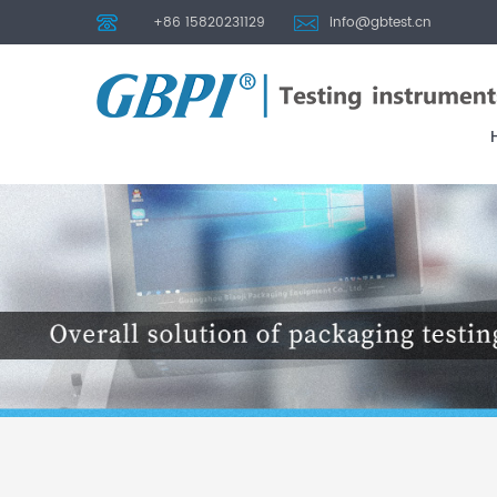
+86 15820231129
info@gbtest.cn