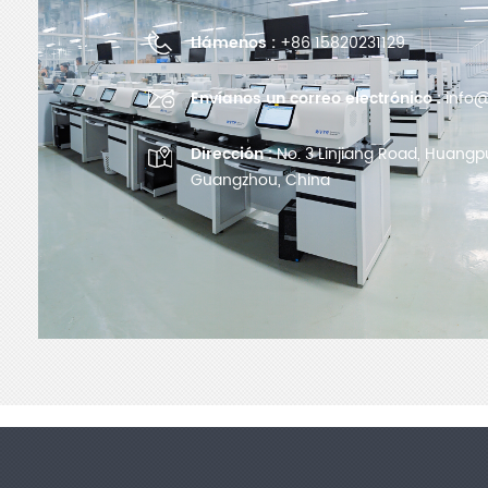
Llámenos :
+86 15820231129
Envíanos un correo electrónico :
info@
Dirección :
No. 3 Linjiang Road, Huangpu 
Guangzhou, China