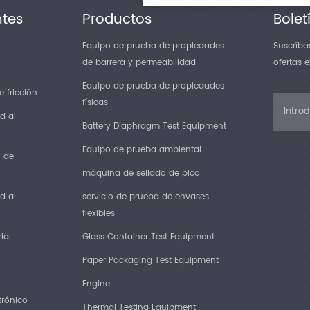
ntes
Productos
Bolet
Equipo de prueba de propiedades
Suscríbas
de barrera y permeabilidad
ofertas 
Equipo de prueba de propiedades
 fricción
físicas
d al
Battery Diaphragm Test Equipment
Equipo de prueba ambiental
n de
máquina de sellado de pico
d al
servicio de prueba de envases
flexibles
ial
Glass Container Test Equipment
Paper Packaging Test Equipment
Engine
trónico
Thermal Testing Equipment