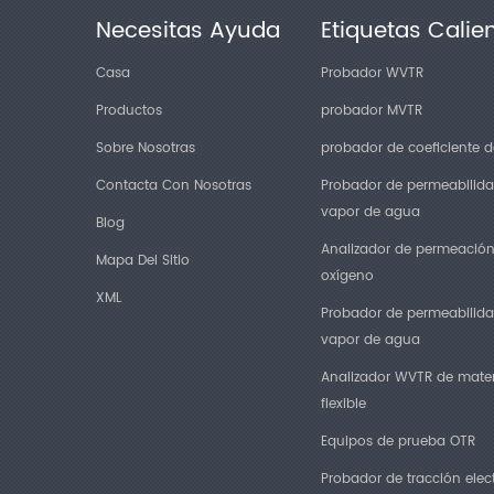
Necesitas Ayuda
Etiquetas Calie
Casa
Probador WVTR
Productos
probador MVTR
Sobre Nosotras
probador de coeficiente de
Contacta Con Nosotras
Probador de permeabilida
vapor de agua
Blog
Analizador de permeació
Mapa Del Sitio
oxígeno
XML
Probador de permeabilida
vapor de agua
Analizador WVTR de mater
flexible
Equipos de prueba OTR
Probador de tracción elec