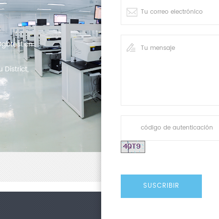
gbtest.cn
District,