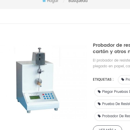
Hogar
Búsqueda
/
Probador de re
cartón y otros
El probador de resist
plegado en papel, ca
inferior a 1,25 mm. S
están de acuerdo co
ETIQUETAS :
Pr
Plegar Pruebas 
Prueba De Resis
Probador De Res