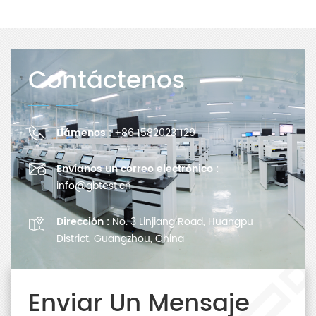
Contáctenos
Llámenos :
+86 15820231129
Envíanos un correo electrónico :
info@gbtest.cn
Dirección :
No. 3 Linjiang Road, Huangpu
District, Guangzhou, China
Enviar Un Mensaje