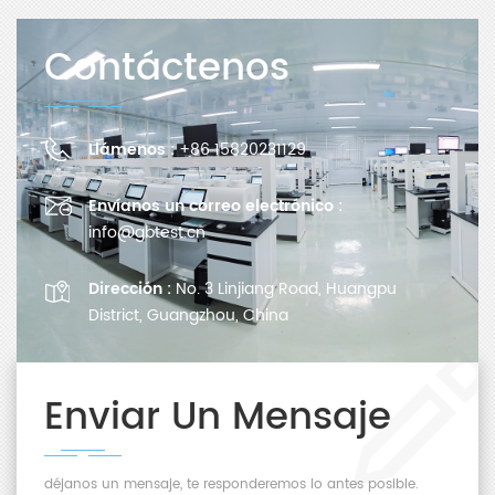
Contáctenos
Llámenos :
+86 15820231129
Envíanos un correo electrónico :
info@gbtest.cn
Dirección :
No. 3 Linjiang Road, Huangpu
District, Guangzhou, China
Enviar Un Mensaje
déjanos un mensaje, te responderemos lo antes posible.