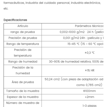
farmacéuticas, industria del cuidado personal, industria electrónica,
etc.
Especificaciones
Artículo
Parámetros técnicos
rango de prueba
0,002~1000 g/m2 · 24 h (películ
Precisión de prueba
0,001 g/m2·24h（película y l
Rango de temperatura
15~45 ℃ (15 ~ 60 ℃ opcion
Precisión de
±0,3 ℃
temperatura
Rango de humedad
30~90% de humedad relativa, 100% de h
Precisión de la
±1% HR
humedad
50,24 cm2 (con pieza de adaptación adici
Área de prueba
como 0,785 cm2)
Tamaño de la muestra
Φ100mm
Espesor de la muestra
≤2mm
Número de muestra de
1~3 piezas