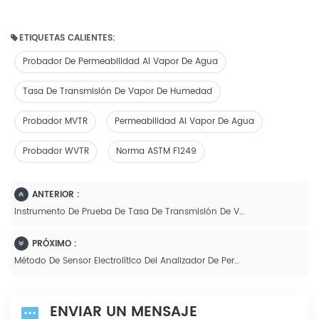
ETIQUETAS CALIENTES:
Probador De Permeabilidad Al Vapor De Agua
Tasa De Transmisión De Vapor De Humedad
Probador MVTR
Permeabilidad Al Vapor De Agua
Probador WVTR
Norma ASTM F1249
ANTERIOR :
Instrumento De Prueba De Tasa De Transmisión De Vapor De Agua Para Pruebas De Propiedades De Envases De Plástico -
PRÓXIMO :
Método De Sensor Electrolítico Del Analizador De Permeabilidad Al Vapor De Agua Para Prueba De Materiales De Láminas De Barrera Flexible - W201
ENVIAR UN MENSAJE