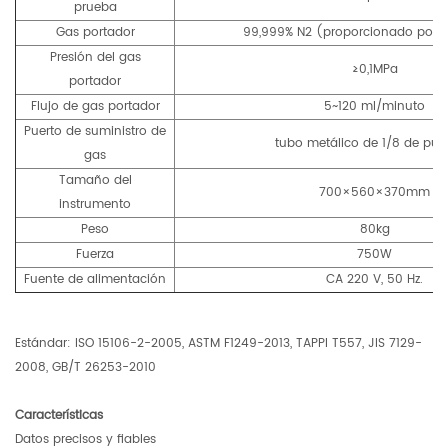
prueba
Gas portador
99,999% N2 (proporcionado por e
Presión del gas
≥0,1MPa
portador
Flujo de gas portador
5~120 ml/minuto
Puerto de suministro de
tubo metálico de 1/8 de pu
gas
Tamaño del
700×560×370mm
instrumento
Peso
80kg
Fuerza
750W
Fuente de alimentación
CA 220 V, 50 Hz.
Estándar: ISO 15106-2-2005, ASTM F1249-2013, TAPPI T557, JIS 7129-
2008, GB/T 26253-2010
Características
Datos precisos y fiables