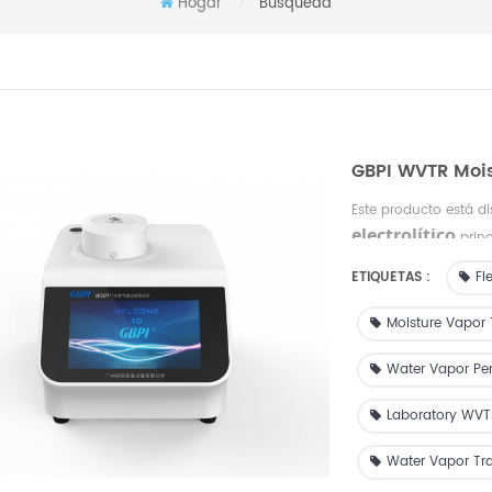
Hogar
Búsqueda
/
GBPI WVTR Mois
Este producto está d
electrolítico
prin
15106-3. Se utiliza p
ETIQUETAS :
Fl
humedad (WVT
y humedad. Ideal par
Moisture Vapor 
láminas, papeles, en
alimentaria, farmacéu
Water Vapor Pe
electrónica fotovolta
de línea, para que l
Laboratory WVTR
de sus materiales.
Water Vapor Tr