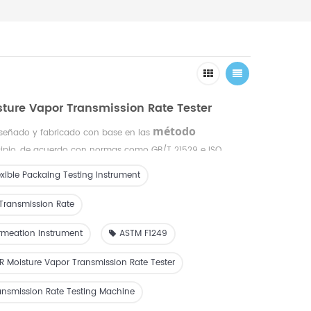
ture Vapor Transmission Rate Tester
método
iseñado y fabricado con base en las
cipio, de acuerdo con normas como GB/T 21529 e ISO
Tasa de transmisión de vapor de
ara probar la
exible Packaing Testing Instrument
R)
de muestras en condiciones controladas de temperatura
a analizar la permeabilidad al vapor de agua de películas,
Transmission Rate
vases y diversos materiales en industrias como la
tica, de dispositivos médicos, química de uso diario y
rmeation Instrument
ASTM F1249
ica, es un instrumento esencial, tanto en línea como fuera
os fabricantes de envases evalúen el rendimiento de barrera
 Moisture Vapor Transmission Rate Tester
ansmission Rate Testing Machine