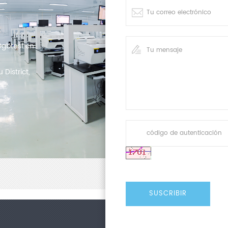
gbtest.cn
District,