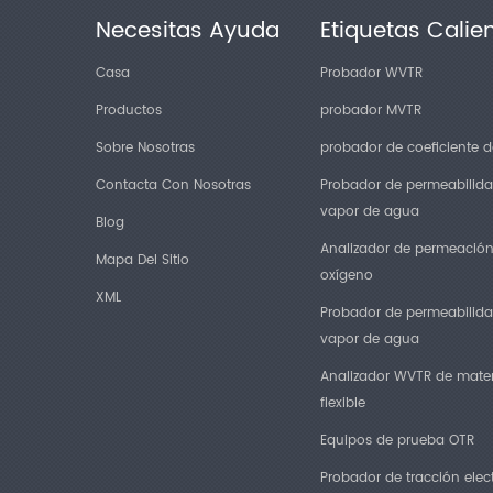
Necesitas Ayuda
Etiquetas Calie
Casa
Probador WVTR
Productos
probador MVTR
Sobre Nosotras
probador de coeficiente de
Contacta Con Nosotras
Probador de permeabilida
vapor de agua
Blog
Analizador de permeació
Mapa Del Sitio
oxígeno
XML
Probador de permeabilida
vapor de agua
Analizador WVTR de mater
flexible
Equipos de prueba OTR
Probador de tracción elec