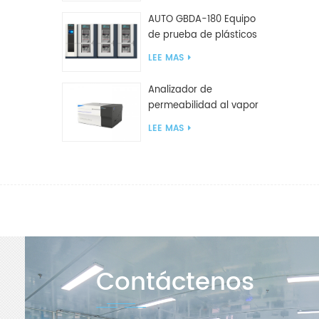
AUTO GBDA-180 Equipo
de prueba de plásticos
para degradación de
LEE MAS
compost
Analizador de
permeabilidad al vapor
de agua W812 (método
LEE MAS
de copa) Equipo de
prueba WVTR para
embalaje
Contáctenos