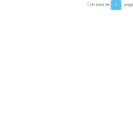
1
Un total de
pagi