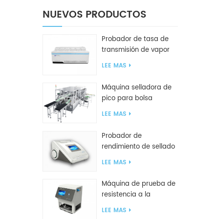
NUEVOS PRODUCTOS
Probador de tasa de
transmisión de vapor
de agua W416 2.0
LEE MAS
Máquina selladora de
pico para bolsa
inclinada GF2600-X
LEE MAS
Probador de
rendimiento de sellado
inteligente GBPI
LEE MAS
Máquina de prueba de
resistencia a la
compresión GBN200G
LEE MAS
para bolsas de plástico