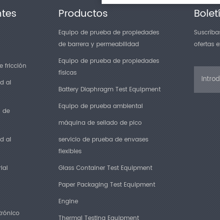
ntes
Productos
Bolet
Equipo de prueba de propiedades
Suscríbas
de barrera y permeabilidad
ofertas 
Equipo de prueba de propiedades
 fricción
físicas
d al
Battery Diaphragm Test Equipment
Equipo de prueba ambiental
n de
máquina de sellado de pico
d al
servicio de prueba de envases
flexibles
ial
Glass Container Test Equipment
Paper Packaging Test Equipment
Engine
trónico
Thermal Testing Equipment