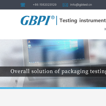
+86 15820231129
info@gbtest.cn