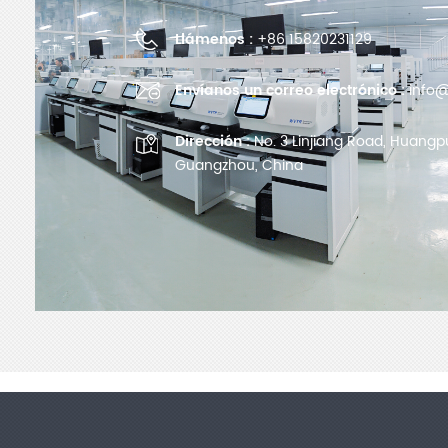
Llámenos :
+86 15820231129
Envíanos un correo electrónico :
info@
Dirección :
No. 3 Linjiang Road, Huangpu 
Guangzhou, China