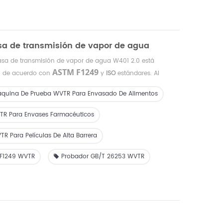
sa de transmisión de vapor de agua
asa de transmisión de vapor de agua W401 2.0 está
ASTM F1249
o de acuerdo con
y
ISO
estándares. Al
avanzada de sensor de humedad infrarrojo, proporciona
ngo y alta eficiencia de la tasa de transmisión de vapor de
quina De Prueba WVTR Para Envasado De Alimentos
eriales de barrera alta, media y baja.
TR Para Envases Farmacéuticos
R Para Películas De Alta Barrera
 F1249 WVTR
Probador GB/T 26253 WVTR