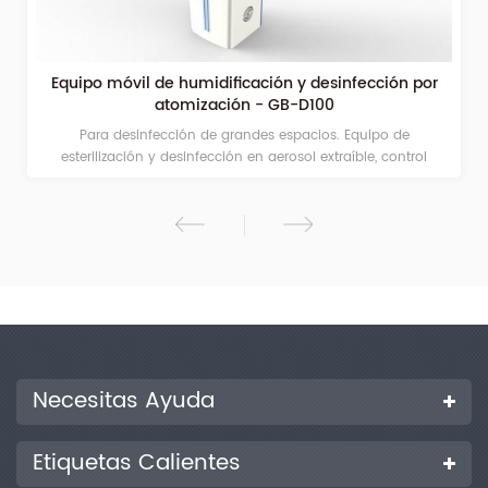
Equipo móvil de humidificación y desinfección por
atomización - GB-D100
Para desinfección de grandes espacios. Equipo de
esterilización y desinfección en aerosol extraíble, control
manual y automático, sincronización y pulverización
cuantitativa, volumen de pulverización ajustable Adecuado
para hospitales, campus, estaciones, aeropuertos y otros
lugares públicos grandes. Bajo la acción del aire comprimido,
la solución medicinal sale de la boquilla para formar iones de
aerosol de 2 a 10 μm, que se integran rápida y completamente
en el aire ambiente; mata los microorganismos patógenos en
el aire y realiza una gama completa de desinfección del
espacio ambiental sin espacios muertos. Ambiente estéril. Los
objetos esterilizados no formarán condensación de rocío ni
Necesitas Ayuda
gotas.
Etiquetas Calientes