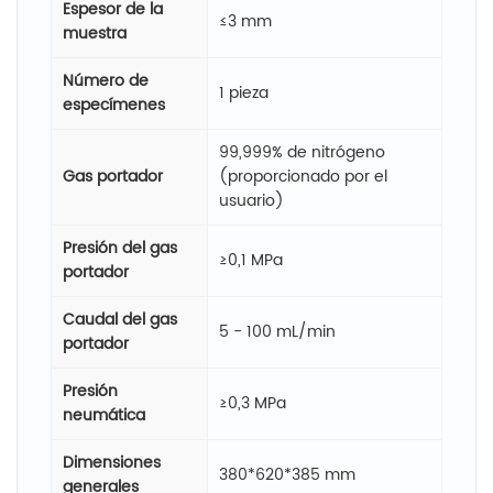
Espesor de la
≤3 mm
muestra
Número de
1 pieza
especímenes
99,999% de nitrógeno
Gas portador
(proporcionado por el
usuario)
Presión del gas
≥0,1 MPa
portador
Caudal del gas
5 - 100 mL/min
portador
Presión
≥0,3 MPa
neumática
Dimensiones
380*620*385 mm
generales