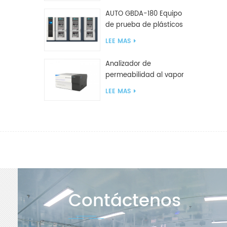
AUTO GBDA-180 Equipo
de prueba de plásticos
para degradación de
LEE MAS
compost
Analizador de
permeabilidad al vapor
de agua W812 (método
LEE MAS
de copa) Equipo de
prueba WVTR para
embalaje
Contáctenos