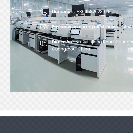
Llámenos :
+86 15820231129
Envíanos un correo electrónico :
info@
Dirección :
No. 3 Linjiang Road, Huangpu 
Guangzhou, China