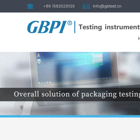
+86 15820231129
info@gbtest.cn