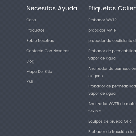
Necesitas Ayuda
Etiquetas Calie
Casa
Probador WVTR
Productos
probador MVTR
Sobre Nosotras
probador de coeficiente de
Contacta Con Nosotras
Probador de permeabilida
vapor de agua
Blog
Analizador de permeació
Mapa Del Sitio
oxígeno
XML
Probador de permeabilida
vapor de agua
Analizador WVTR de mater
flexible
Equipos de prueba OTR
Probador de tracción elec