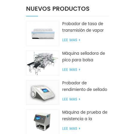
NUEVOS PRODUCTOS
Probador de tasa de
transmisión de vapor
de agua W416 2.0
LEE MAS
Máquina selladora de
pico para bolsa
inclinada GF2600-X
LEE MAS
Probador de
rendimiento de sellado
inteligente GBPI
LEE MAS
Máquina de prueba de
resistencia a la
compresión GBN200G
LEE MAS
para bolsas de plástico