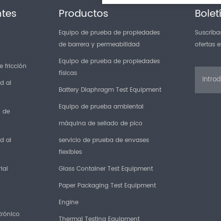
ntes
Productos
Bolet
Equipo de prueba de propiedades
Suscríbas
de barrera y permeabilidad
ofertas 
Equipo de prueba de propiedades
 fricción
físicas
d al
Battery Diaphragm Test Equipment
Equipo de prueba ambiental
n de
máquina de sellado de pico
d al
servicio de prueba de envases
flexibles
ial
Glass Container Test Equipment
Paper Packaging Test Equipment
Engine
trónico
Thermal Testing Equipment