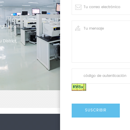
gbtest.cn
District,