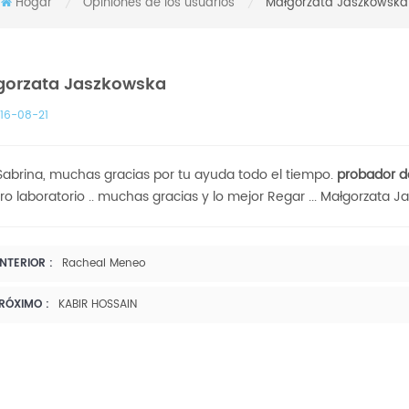
Hogar
Opiniones de los usuarios
Małgorzata Jaszkowska
/
/
gorzata Jaszkowska
16-08-21
Sabrina, muchas gracias por tu ayuda todo el tiempo.
probador de
ro laboratorio .. muchas gracias y lo mejor Regar ... Małgorzata 
NTERIOR :
Racheal Meneo
RÓXIMO :
KABIR HOSSAIN