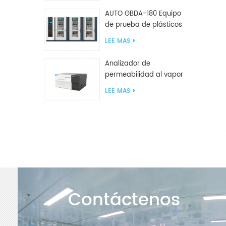
AUTO GBDA-180 Equipo
de prueba de plásticos
para degradación de
LEE MAS
compost
Analizador de
permeabilidad al vapor
de agua W812 (método
LEE MAS
de copa) Equipo de
prueba WVTR para
embalaje
Contáctenos