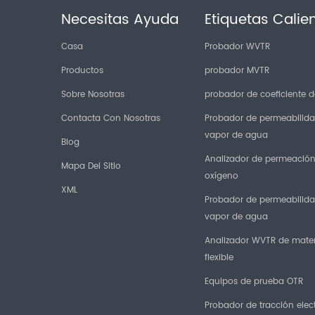
Necesitas Ayuda
Etiquetas Calie
Casa
Probador WVTR
Productos
probador MVTR
Sobre Nosotras
probador de coeficiente de
Contacta Con Nosotras
Probador de permeabilida
vapor de agua
Blog
Analizador de permeació
Mapa Del Sitio
oxígeno
XML
Probador de permeabilida
vapor de agua
Analizador WVTR de mater
flexible
Equipos de prueba OTR
Probador de tracción elec