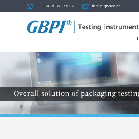
+86 15820231129
info@gbtest.cn