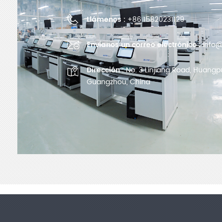
Llámenos :
+86 15820231129
Envíanos un correo electrónico :
info@
Dirección :
No. 3 Linjiang Road, Huangpu 
Guangzhou, China