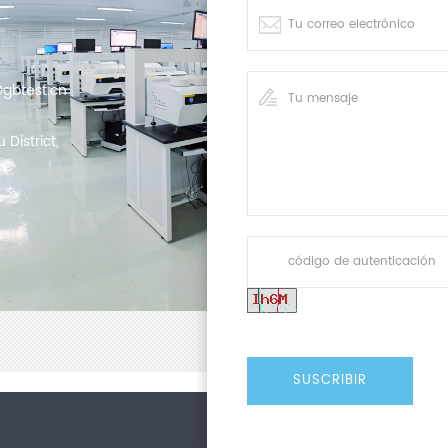
gbtest.cn
District,