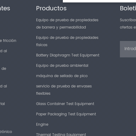
ntes
Productos
Bolet
Equipo de prueba de propiedades
Suscríbas
de barrera y permeabilidad
ofertas 
Equipo de prueba de propiedades
 fricción
físicas
d al
Battery Diaphragm Test Equipment
Equipo de prueba ambiental
n de
máquina de sellado de pico
d al
servicio de prueba de envases
flexibles
ial
Glass Container Test Equipment
Paper Packaging Test Equipment
Engine
trónico
Thermal Testing Equipment