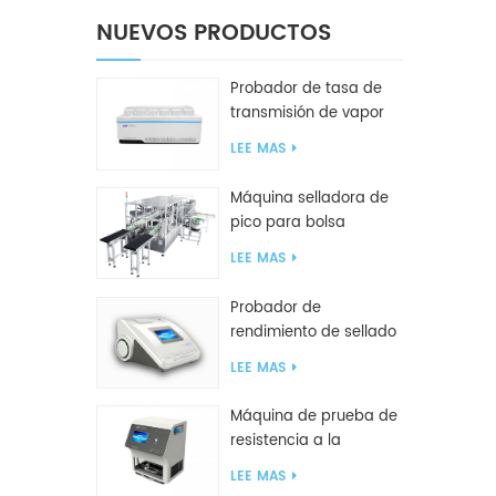
NUEVOS PRODUCTOS
Probador de tasa de
transmisión de vapor
de agua W416 2.0
LEE MAS
Máquina selladora de
pico para bolsa
inclinada GF2600-X
LEE MAS
Probador de
rendimiento de sellado
inteligente GBPI
LEE MAS
Máquina de prueba de
resistencia a la
compresión GBN200G
LEE MAS
para bolsas de plástico