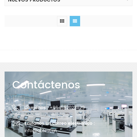
NUEVOS PRODUCTOS
Contáctenos
Llámenos :
+86 15820231129
Envíanos un correo electrónico :
info@gbtest.cn