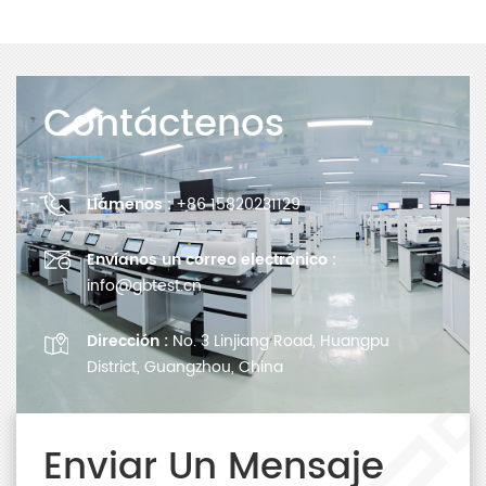
Contáctenos
Llámenos :
+86 15820231129
Envíanos un correo electrónico :
info@gbtest.cn
Dirección :
No. 3 Linjiang Road, Huangpu
District, Guangzhou, China
Enviar Un Mensaje