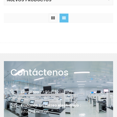
NUEVOS PRODUCTOS
Contáctenos
Llámenos :
+86 15820231129
Envíanos un correo electrónico :
info@gbtest.cn