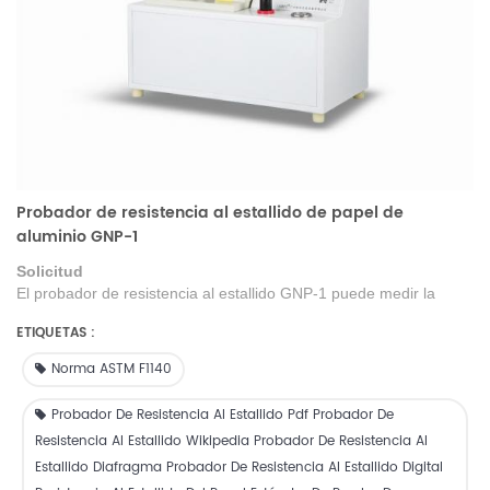
Probador de resistencia al estallido de papel de
aluminio GNP-1
Solicitud
El probador de resistencia al estallido GNP-1
puede medir la
resistencia al estallido de papel de una o varias capas y se puede
ETIQUETAS :
utilizar para probar la resistencia al estallido de telas, cuero,
cartón,
láminas
metálicas delgadas, etc.
Utilice la presión de
Norma ASTM F1140
transmisión de marcas, automáticamente. Conserva el
valor
máximo de resistencia al
estallido
cuando
estalla
, el grado de
Probador De Resistencia Al Estallido Pdf Probador De
descomposición es 100 veces mayor que el tipo de aguja
.
Resistencia Al Estallido Wikipedia Probador De Resistencia Al
Estallido Diafragma Probador De Resistencia Al Estallido Digital