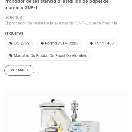
Probador de resistencia al estallido de papel de
aluminio GNP-1
Solicitud
El probador de resistencia al estallido GNP-1
puede medir la
resistencia al estallido de papel de una o varias capas y se puede
ETIQUETAS :
utilizar para probar la resistencia al estallido de telas, cuero,
cartón,
láminas
metálicas delgadas, etc.
Utilice la presión de
ISO 2759
Norma ASTM D2210
TAPPI T403
transmisión de marcas, automáticamente. Conserva el
valor
máximo de resistencia al
estallido
cuando
estalla
, el grado de
Máquina De Prueba De Papel De Aluminio
descomposición es 100 veces mayor que el tipo de aguja
.
VER MÁS