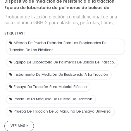
Dispositivo de medición de resistencia a la tracción
Equipo de laboratorio de polímeros de bolsas de
plástico-GBH-2
Probador de tracción electrónico multifuncional de una
sola columna GBH-2 para plásticos, películas, fibras,
láminas de caucho, materiales compuestos, cintas,
ETIQUETAS :
materiales de embalaje blandos, papel, telas no tejidas,
materiales para paquetes de medicamentos, jeringas,
Método De Prueba Estándar Para Las Propiedades De
tapas de botellas, tapones de goma y otros materiales de
Tracción De Los Plásticos.
embalaje. Se prueban sus propiedades mecánicas para
satisfacer las necesidades de diferentes usuarios.
Equipo De Laboratorio De Polímeros De Bolsas De Plástico.
Instrumento De Medición De Resistencia A La Tracción
Ensayo De Tracción Para Material Plástico
Precio De La Máquina De Prueba De Tracción
Prueba De Tracción De La Máquina De Ensayo Universal
VER MÁS