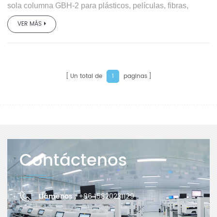
sola columna GBH-2 para plásticos, películas, fibras,
láminas de caucho, materiales compuestos, cintas,
VER MÁS
materiales de embalaje blandos, papel, telas no tejidas,
materiales para paquetes de medicamentos, jeringas,
tapas de botellas, tapones de goma y otros materiales de
embalaje. Se prueban sus propiedades mecánicas para
satisfacer las necesidades de diferentes usuarios.
Un total de
paginas
1
Contáctenos
Llámenos :
+86 15820231129