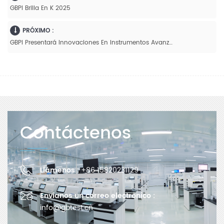
GBPI Brilla En K 2025
PRÓXIMO :
GBPI Presentará Innovaciones En Instrumentos Avanzados De Prueba De Materiales En La K 2025 De Düsseldorf
Contáctenos
Llámenos :
+86 15820231129
Envíanos un correo electrónico :
info@gbtest.cn