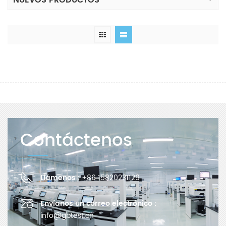
NUEVOS PRODUCTOS
Contáctenos
Llámenos :
+86 15820231129
Envíanos un correo electrónico :
info@gbtest.cn