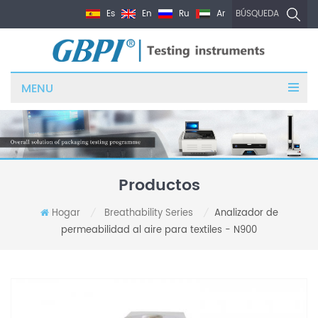
Es
En
Ru
Ar
BÚSQUEDA
MENU
Productos
Hogar
Breathability Series
Analizador de
/
/
permeabilidad al aire para textiles - N900