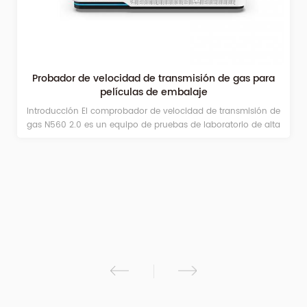
Probador de velocidad de transmisión de gas para
películas de embalaje
Introducción El comprobador de velocidad de transmisión de
gas N560 2.0 es un equipo de pruebas de laboratorio de alta
precisión que integra maquinaria, electrónica y software. Es
adecuado para comprobar la propiedad de barrera de gas de
películas plásticas, películas compuestas, láminas, láminas
metálicas y otros materiales laminados, así como para
comprobar la velocidad de transmisión de gas de envases
como botellas, bolsas, latas y cajas de plástico, caucho, papel
y otros materiales de diversos tipos.