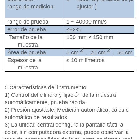
rango de medicion
ajustar
)
rango de prueba
1
~
40000 mm/s
error de prueba
≤±2%
Tamaño
de la
150 mm × 150 mm
muestra
2
2
2
Área
de prueba
5 cm
、
20 cm
、
50 cm
Espesor de la
≤
10
milímetros
muestra
5.Características del instrumento
1) Control del cilindro y fijación de la muestra
automáticamente, prueba rápida.
2) Presión ajustable; Medición automática, cálculo
automático de resultados.
3) La unidad central configura la pantalla táctil a
color, sin computadora externa, puede observar la